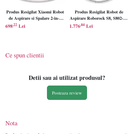
Produs Resigilat Xiaomi Robot
Produs Resigilat Robot de
de Aspirare si Spalare 2-in-1
Aspirare Roborock S8, S802-00,
S20, 5000 Pa, Navigatie Laser
aspirator si mop, 5200 mAh,
,22
,84
698
Lei
1.776
Lei
LDS, Wi-Fi, Alb
6000Pa, recipient praf 750 ml, 4
senzori, 4 harti, 50 W, 180 min
autonomie, alb
Ce spun clientii
Detii sau ai utilizat produsul?
Posteaza review
Nota