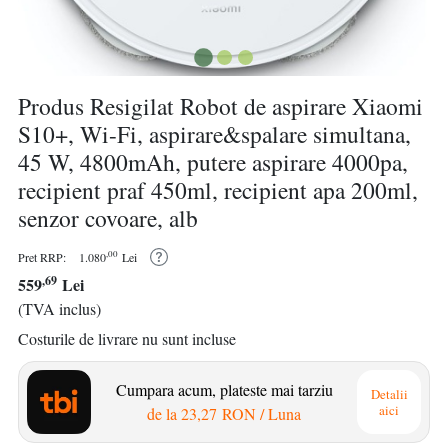
Produs Resigilat Robot de aspirare Xiaomi
S10+, Wi-Fi, aspirare&spalare simultana,
45 W, 4800mAh, putere aspirare 4000pa,
recipient praf 450ml, recipient apa 200ml,
senzor covoare, alb
,00
Pret RRP:
1.080
Lei
,69
559
Lei
(TVA inclus)
Costurile de livrare nu sunt incluse
Cumpara acum, plateste mai tarziu
Detalii
aici
de la
23,27 RON
/ Luna