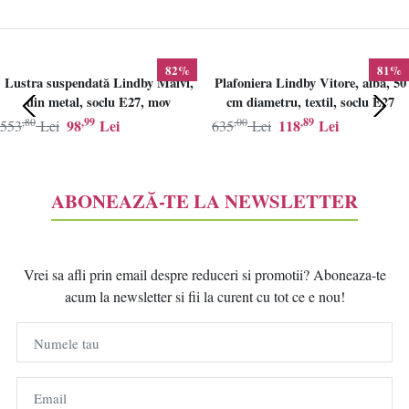
82%
81%
Lustra suspendată Lindby Maivi,
Plafoniera Lindby Vitore, alba, 50
din metal, soclu E27, mov
cm diametru, textil, soclu E27
,80
,99
,00
,89
98
Lei
118
Lei
553
Lei
635
Lei
ABONEAZĂ-TE LA NEWSLETTER
Vrei sa afli prin email despre reduceri si promotii? Aboneaza-te
acum la newsletter si fii la curent cu tot ce e nou!
Numele tau
Email