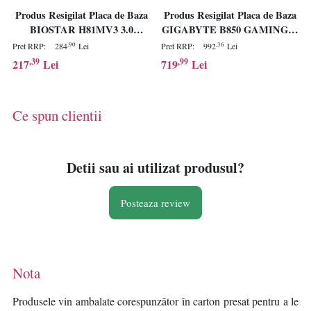
Produs Resigilat Placa de Baza
Produs Resigilat Placa de Baza
BIOSTAR H81MV3 3.0
GIGABYTE B850 GAMING X
LGA1150, 2x DDR3, 1x PCIE
WIFI6E AM5
,90
,36
Pret RRP:
284
Lei
Pret RRP:
992
Lei
2.0 x1 1x PCIE 2.0 x16, 1x
,39
,99
217
Lei
719
Lei
VGA 1x HDMI, 2x SATA II
3GB/s 2x SATA III 6GB/s,
mATX
Ce spun clientii
Detii sau ai utilizat produsul?
Posteaza review
Nota
Produsele vin ambalate corespunzător în carton presat pentru a le