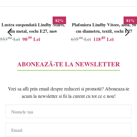
82%
81%
Lustra suspendată Lindby Maivi,
Plafoniera Lindby Vitore, alba, 50
din metal, soclu E27, mov
cm diametru, textil, soclu E27
,80
,99
,00
,89
98
Lei
118
Lei
553
Lei
635
Lei
ABONEAZĂ-TE LA NEWSLETTER
Vrei sa afli prin email despre reduceri si promotii? Aboneaza-te
acum la newsletter si fii la curent cu tot ce e nou!
Numele tau
Email