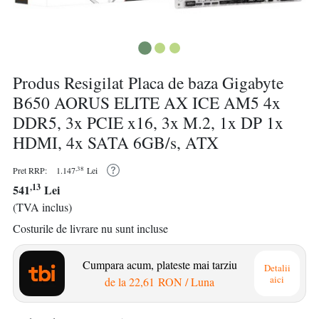
Produs Resigilat Placa de baza Gigabyte
B650 AORUS ELITE AX ICE AM5 4x
DDR5, 3x PCIE x16, 3x M.2, 1x DP 1x
HDMI, 4x SATA 6GB/s, ATX
,38
Pret RRP:
1.147
Lei
,13
541
Lei
(TVA inclus)
Costurile de livrare nu sunt incluse
Cumpara acum, plateste mai tarziu
Detalii
aici
de la
22,61 RON
/ Luna