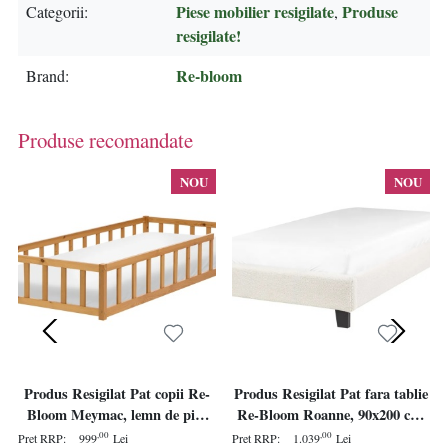
Piese mobilier resigilate
Produse
Categorii
,
resigilate!
Re-bloom
Brand
Produse recomandate
NOU
NOU
Produs Resigilat Pat copii Re-
Produs Resigilat Pat fara tablie
Bloom Meymac, lemn de pin,
Re-Bloom Roanne, 90x200 cm,
90x200 cm, somiera 15 lamele,
lemn/textil/placaj plop, somiera
,00
,00
Pret RRP:
999
Lei
Pret RRP:
1.039
Lei