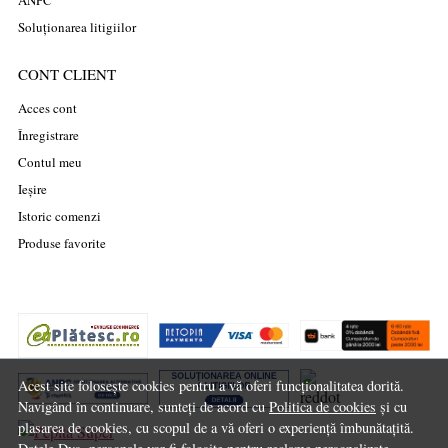
ANPC
Soluționarea litigiilor
CONT CLIENT
Acces cont
Înregistrare
Contul meu
Ieșire
Istoric comenzi
Produse favorite
Acest site folosește cookies pentru a vă oferi funcționalitatea dorită.
Navigând în continuare, sunteți de acord cu
Politica de cookies
și cu
plasarea de cookies, cu scopul de a vă oferi o experiență îmbunătațită.