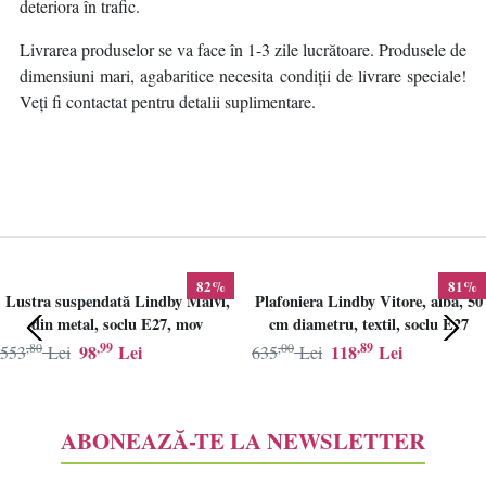
deteriora în trafic.
Livrarea produselor se va face în 1-3 zile lucrătoare. Produsele de
dimensiuni mari, agabaritice necesita condiții de livrare speciale!
Veți fi contactat pentru detalii suplimentare.
82%
81%
Lustra suspendată Lindby Maivi,
Plafoniera Lindby Vitore, alba, 50
din metal, soclu E27, mov
cm diametru, textil, soclu E27
,80
,99
,00
,89
98
Lei
118
Lei
553
Lei
635
Lei
ABONEAZĂ-TE LA NEWSLETTER