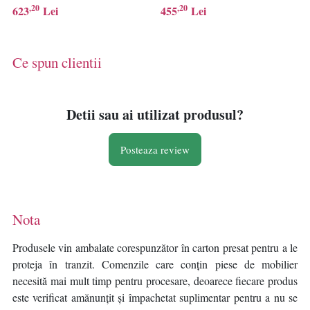
inaltime 36 cm, natur - Verificat
13 lamele arc, 300 kg, bej
,20
,20
623
Lei
455
Lei
A
deschis - Verificat A
Ce spun clientii
Detii sau ai utilizat produsul?
Posteaza review
Nota
Produsele vin ambalate corespunzător în carton presat pentru a le
proteja în tranzit. Comenzile care conțin piese de mobilier
necesită mai mult timp pentru procesare, deoarece fiecare produs
este verificat amănunțit și împachetat suplimentar pentru a nu se