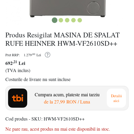
Produs Resigilat MASINA DE SPALAT
RUFE HEINNER HWM-VF2610SD++
,00
Pret RRP:
1.279
Lei
,21
692
Lei
(TVA inclus)
Costurile de livrare nu sunt incluse
Cumpara acum, plateste mai tarziu
Detalii
aici
de la
27,99 RON
/ Luna
Cod produs - SKU
HWM-VF2610SD++
Ne pare rau, acest produs nu mai este disponibil in stoc.