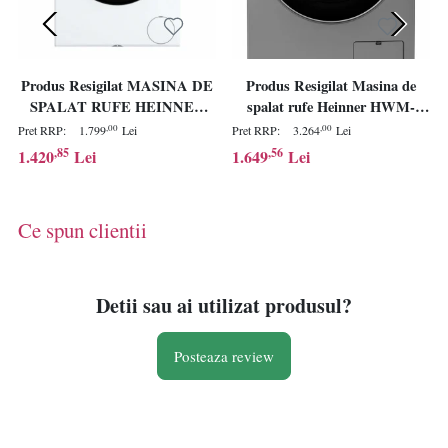
Produs Resigilat MASINA DE
Produs Resigilat Masina de
SPALAT RUFE HEINNER
spalat rufe Heinner HWM-
HWM-VT2104IVKA+++,
M1014IVKSA+++, Capacitate
,00
,00
Pret RRP:
1.799
Lei
Pret RRP:
3.264
Lei
CAPACITATE 9KG, VITEZA
10kg, Viteza De Centrifugare
,85
,56
1.420
Lei
1.649
Lei
DE CENTRIFUGARE
1400rpm, Clasa Energetica A,
1400RPM, CLASA
Motor Inverter, 14 Programe,
ENERGETICA A, MOTOR
Control Touch, Display Digital,
Ce spun clientii
INVERTER, 15 PROGRAME,
Program Rapid 15 Min,
DISPLAYDIGITAL,
Program Spalare Steam
PROGRAM RAPID 15 MIN,
PROGRAM SCURT 60 MIN,
Detii sau ai utilizat produsul?
PROGRAM ALLERGY SAFE
Posteaza review