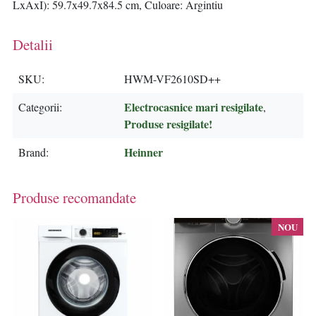
LxAxI): 59.7x49.7x84.5 cm, Culoare: Argintiu
Detalii
SKU
HWM-VF2610SD++
Electrocasnice mari resigilate
Categorii
,
Produse resigilate!
Heinner
Brand
Produse recomandate
NOU