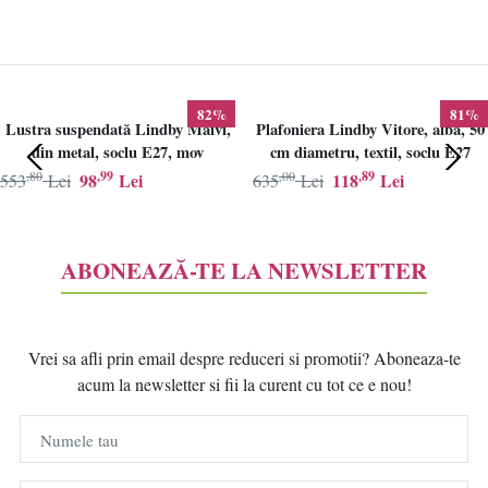
82%
81%
Lustra suspendată Lindby Maivi,
Plafoniera Lindby Vitore, alba, 50
din metal, soclu E27, mov
cm diametru, textil, soclu E27
,80
,99
,00
,89
98
Lei
118
Lei
553
Lei
635
Lei
ABONEAZĂ-TE LA NEWSLETTER
Vrei sa afli prin email despre reduceri si promotii? Aboneaza-te
acum la newsletter si fii la curent cu tot ce e nou!
Numele tau