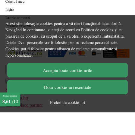
Contul meu
Ieșire
Istoric comenzi
Acest site folosește cookies pentru a vă oferi funcționalitatea dorită.
Produse favorite
Navigând în continuare, sunteți de acord cu
Politica de cookies
și cu
plasarea de cookies, cu scopul de a vă oferi o experiență îmbunătațită.
Datele Dvs. personale vor fi folosite pentru reclame personalizate.
Cookies pot fi folosite pentru afisarea de reclame personalizate si
nepersonalizate.
Accepta toate cookie-urile
Doar cookie-uri esentiale
Nota clienților
8,61
/10
Preferinte cookie-uri
marketplace partner
© Chilipirul Zilei 2026