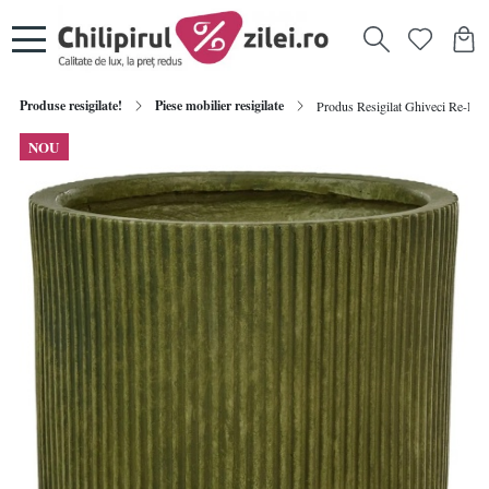
Produse resigilate!
Piese mobilier resigilate
Produs Resigilat Ghiveci Re-Bloom
NOU