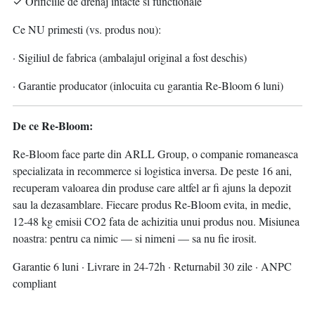
✓ Orificiile de drenaj intacte si functionale
Ce NU primesti (vs. produs nou):
· Sigiliul de fabrica (ambalajul original a fost deschis)
· Garantie producator (inlocuita cu garantia Re-Bloom 6 luni)
De ce Re-Bloom:
Re-Bloom face parte din ARLL Group, o companie romaneasca
specializata in recommerce si logistica inversa. De peste 16 ani,
recuperam valoarea din produse care altfel ar fi ajuns la depozit
sau la dezasamblare. Fiecare produs Re-Bloom evita, in medie,
12-48 kg emisii CO2 fata de achizitia unui produs nou. Misiunea
noastra: pentru ca nimic — si nimeni — sa nu fie irosit.
Garantie 6 luni · Livrare in 24-72h · Returnabil 30 zile · ANPC
compliant