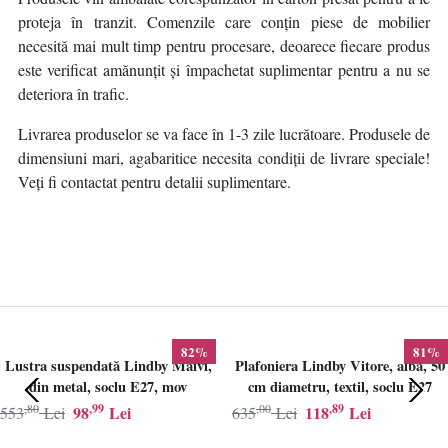
proteja în tranzit. Comenzile care conțin piese de mobilier
necesită mai mult timp pentru procesare, deoarece fiecare produs
este verificat amănunțit și împachetat suplimentar pentru a nu se
deteriora în trafic.
Livrarea produselor se va face în 1-3 zile lucrătoare. Produsele de
dimensiuni mari, agabaritice necesita condiții de livrare speciale!
Veți fi contactat pentru detalii suplimentare.
82%
81%
Lustra suspendată Lindby Maivi,
Plafoniera Lindby Vitore, alba, 50
din metal, soclu E27, mov
cm diametru, textil, soclu E27
,80
,99
,00
,89
98
Lei
118
Lei
553
Lei
635
Lei