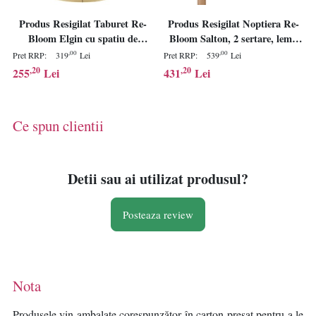
Produs Resigilat Taburet Re-
Produs Resigilat Noptiera Re-
Bloom Elgin cu spatiu de
Bloom Salton, 2 sertare, lemn
depozitare, 37x37x42 cm,
masiv/placaj, 53x31x55 cm,
,00
,00
Pret RRP:
319
Lei
Pret RRP:
539
Lei
catifea, picioare metal, 100 kg,
maro - Verificat A
,20
,20
255
Lei
431
Lei
verde inchis - Verificat A
Ce spun clientii
Detii sau ai utilizat produsul?
Posteaza review
Nota
Produsele vin ambalate corespunzător în carton presat pentru a le