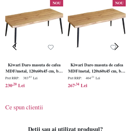
NOU
NOU
Kiwari Daro masuta de cafea
Kiwari Daro masuta de cafea
MDF/metal, 120x60x45 cm, blat
MDF/metal, 120x60x45 cm, blat
MDF finisaj stejar natural,
MDF finisaj stejar natural,
,63
,21
Pret RRP:
383
Lei
Pret RRP:
464
Lei
cadru metal negru, design
cadru metal negru, design
,20
,34
230
Lei
267
Lei
industrial, stejar/negru -
industrial, stejar/negru -
Verificat A · Re-Bloom
Verificat A · Re-Bloom
Ce spun clientii
Detii sau ai utilizat produsul?