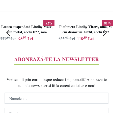
82%
81%
Lustra suspendată Lindby Maivi,
Plafoniera Lindby Vitore, alba, 50
din metal, soclu E27, mov
cm diametru, textil, soclu E27
,80
,99
,00
,89
98
Lei
118
Lei
553
Lei
635
Lei
ABONEAZĂ-TE LA NEWSLETTER
Vrei sa afli prin email despre reduceri si promotii? Aboneaza-te
acum la newsletter si fii la curent cu tot ce e nou!
Numele tau