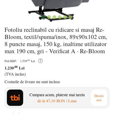
Fotoliu reclinabil cu ridicare si masaj Re-
Bloom, textil/spuma/inox, 89x90x102 cm,
8 puncte masaj, 150 kg, inaltime utilizator
max 190 cm, gri - Verificat A · Re-Bloom
,99
Pret RRP:
1.539
Lei
,00
1.230
Lei
(TVA inclus)
Costurile de livrare nu sunt incluse
Cumpara acum, plateste mai tarziu
Detalii
aici
de la
47,10 RON
/ Luna