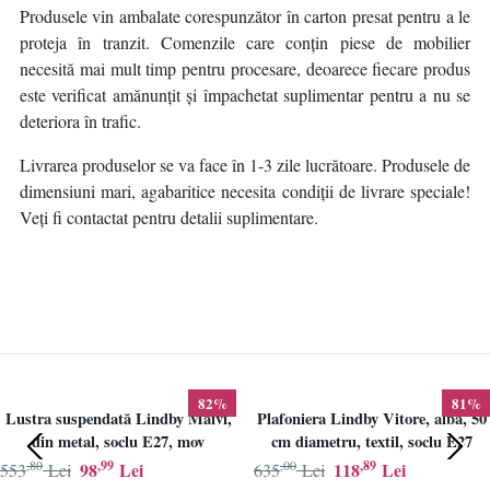
Produsele vin ambalate corespunzător în carton presat pentru a le
proteja în tranzit. Comenzile care conțin piese de mobilier
necesită mai mult timp pentru procesare, deoarece fiecare produs
este verificat amănunțit și împachetat suplimentar pentru a nu se
deteriora în trafic.
Livrarea produselor se va face în 1-3 zile lucrătoare. Produsele de
dimensiuni mari, agabaritice necesita condiții de livrare speciale!
Veți fi contactat pentru detalii suplimentare.
82%
81%
Lustra suspendată Lindby Maivi,
Plafoniera Lindby Vitore, alba, 50
din metal, soclu E27, mov
cm diametru, textil, soclu E27
,80
,99
,00
,89
98
Lei
118
Lei
553
Lei
635
Lei