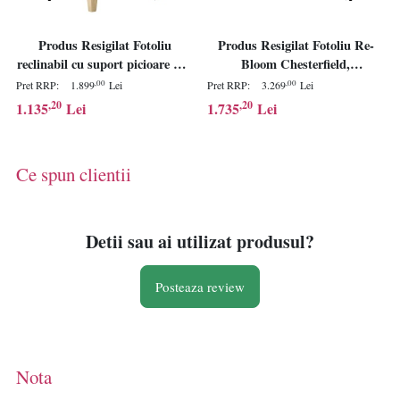
Produs Resigilat Fotoliu
Produs Resigilat Fotoliu Re-
reclinabil cu suport picioare Re-
Bloom Chesterfield,
Bloom Royston, textil/fier/lemn
textil/eucalipt, 112x85x79 cm,
,00
,00
Pret RRP:
1.899
Lei
Pret RRP:
3.269
Lei
cauciuc, 69x88x109 cm, spuma,
spuma, 125 kg, gri deschis -
,20
,20
1.135
Lei
1.735
Lei
placaj, 150 kg, bej - Verificat A
Verificat A
Ce spun clientii
Detii sau ai utilizat produsul?
Posteaza review
Nota