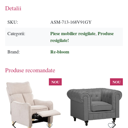
Detalii
SKU
ASM-713-168V91GY
Piese mobilier resigilate
Produse
Categorii
,
resigilate!
Re-bloom
Brand
Produse recomandate
NOU
NOU