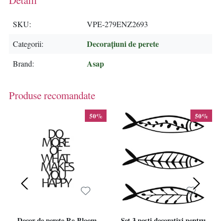
SKU
VPE-279ENZ2693
Decorațiuni de perete
Categorii
Asap
Brand
Produse recomandate
50%
50%
Decor de perete Re-Bloom,
Set 3 pesti decorativi pentru