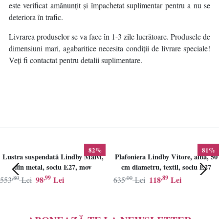
este verificat amănunțit și împachetat suplimentar pentru a nu se
deteriora în trafic.
Livrarea produselor se va face în 1-3 zile lucrătoare. Produsele de
dimensiuni mari, agabaritice necesita condiții de livrare speciale!
Veți fi contactat pentru detalii suplimentare.
82%
81%
Lustra suspendată Lindby Maivi,
Plafoniera Lindby Vitore, alba, 50
din metal, soclu E27, mov
cm diametru, textil, soclu E27
,80
,99
,00
,89
98
Lei
118
Lei
553
Lei
635
Lei