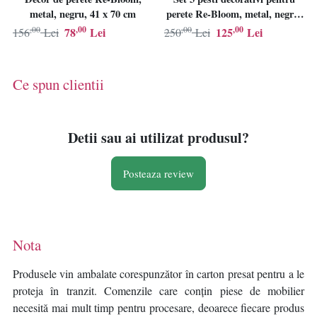
metal, negru, 41 x 70 cm
perete Re-Bloom, metal, negru,
32 x 8 cm
,00
,00
,00
,00
78
Lei
125
Lei
156
Lei
250
Lei
Ce spun clientii
Detii sau ai utilizat produsul?
Posteaza review
Nota
Produsele vin ambalate corespunzător în carton presat pentru a le
proteja în tranzit. Comenzile care conțin piese de mobilier
necesită mai mult timp pentru procesare, deoarece fiecare produs