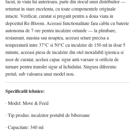
facut, in viata lui anterioara, parte din stocul unui distribuitor —
returnat in stare excelenta, cu toate componentele originale
intacte. Verificat, curatat si pregatit pentru a doua viata in
depozitul Re-Bloom. Aceeasi functionalitate fara cablu cu baterie
autonoma de 7 ore pentru incalzire oriunde — la plimbare,
restaurant, masina sau noaptea, aceeasi setare precisa a
temperaturii intre 37°C si 50°C cu incalzire de 150 ml in doar 5
minute, aceeasi piesa de incalzire din otel inoxidabil igienica si
usor de curatat, acelasi capac sigur anti-varsare si orificiu de
turnare pentru transfer sigur al lichidului. Singura diferenta:
pretul, sub valoarea unui model nou.
Specificatii tehnice:
· Model: Move & Feed
· Tip produs: incalzitor portabil de biberoane
· Capacitate: 340 ml