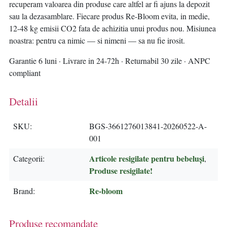
recuperam valoarea din produse care altfel ar fi ajuns la depozit
sau la dezasamblare. Fiecare produs Re-Bloom evita, in medie,
12-48 kg emisii CO2 fata de achizitia unui produs nou. Misiunea
noastra: pentru ca nimic — si nimeni — sa nu fie irosit.
Garantie 6 luni · Livrare in 24-72h · Returnabil 30 zile · ANPC
compliant
Detalii
SKU
BGS-3661276013841-20260522-A-
001
Articole resigilate pentru bebeluși
Categorii
,
Produse resigilate!
Re-bloom
Brand
Produse recomandate