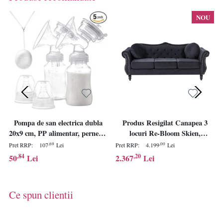
NOU
Pompa de san electrica dubla
Produs Resigilat Canapea 3
20x9 cm, PP alimentar, perne de
locuri Re-Bloom Skien,
masaj silicon moale, mini
catifea/eucalipt/pin, 204x78x86
,69
,00
Pret RRP:
107
Lei
Pret RRP:
4.199
Lei
portabila, corp antiderapant,
cm, arcuri sinuoase, spuma
,84
,20
50
Lei
2.367
Lei
alb - Verificat A · Re-Bloom
16cm, 2 perne, 150 kg/persoana,
negru - Verificat A
Ce spun clientii