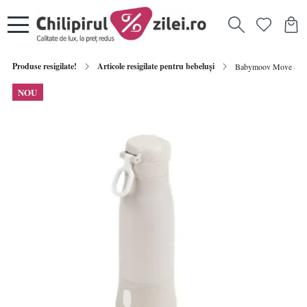
Produse resigilate!
Articole resigilate pentru bebeluși
Babymoov Move & Feed 
NOU