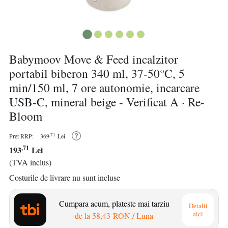
Babymoov Move & Feed incalzitor
portabil biberon 340 ml, 37-50°C, 5
min/150 ml, 7 ore autonomie, incarcare
USB-C, mineral beige - Verificat A · Re-
Bloom
,71
Pret RRP:
369
Lei
,71
193
Lei
(TVA inclus)
Costurile de livrare nu sunt incluse
Cumpara acum, plateste mai tarziu
Detalii
aici
de la
58,43 RON
/ Luna