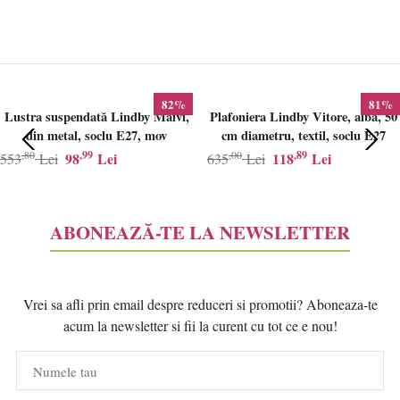
82%
81%
Lustra suspendată Lindby Maivi,
Plafoniera Lindby Vitore, alba, 50
din metal, soclu E27, mov
cm diametru, textil, soclu E27
,80
,99
,00
,89
98
Lei
118
Lei
553
Lei
635
Lei
ABONEAZĂ-TE LA NEWSLETTER
Vrei sa afli prin email despre reduceri si promotii? Aboneaza-te
acum la newsletter si fii la curent cu tot ce e nou!
Numele tau