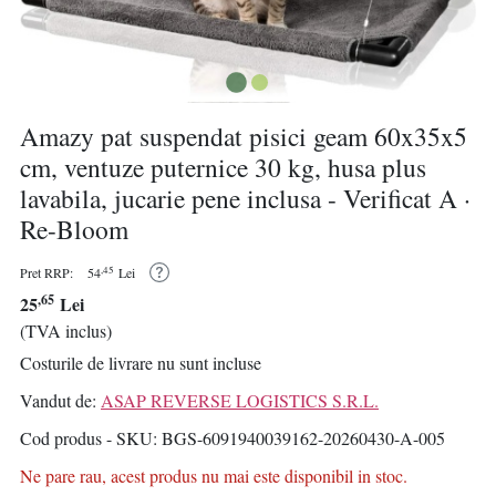
Amazy pat suspendat pisici geam 60x35x5
cm, ventuze puternice 30 kg, husa plus
lavabila, jucarie pene inclusa - Verificat A ·
Re-Bloom
,45
Pret RRP:
54
Lei
,65
25
Lei
(TVA inclus)
Costurile de livrare nu sunt incluse
Vandut de:
ASAP REVERSE LOGISTICS S.R.L.
Cod produs - SKU
BGS-6091940039162-20260430-A-005
Ne pare rau, acest produs nu mai este disponibil in stoc.