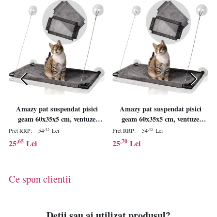
Amazy pat suspendat pisici
Amazy pat suspendat pisici
geam 60x35x5 cm, ventuze
geam 60x35x5 cm, ventuze
puternice 30 kg, husa plus
puternice 30 kg, husa plus
,45
,45
Pret RRP:
54
Lei
Pret RRP:
54
Lei
lavabila, jucarie pene inclusa -
lavabila, jucarie pene inclusa -
,65
,70
25
Lei
25
Lei
Verificat A · Re-Bloom
Verificat A · Re-Bloom
Ce spun clientii
Detii sau ai utilizat produsul?