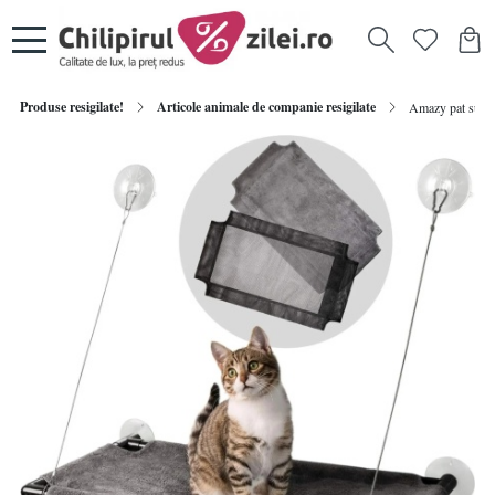
Produse resigilate!
Articole animale de companie resigilate
Amazy pat suspen