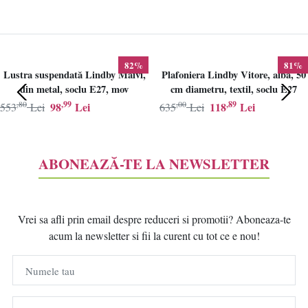
82%
81%
Lustra suspendată Lindby Maivi,
Plafoniera Lindby Vitore, alba, 50
din metal, soclu E27, mov
cm diametru, textil, soclu E27
,80
,99
,00
,89
98
Lei
118
Lei
553
Lei
635
Lei
ABONEAZĂ-TE LA NEWSLETTER
Vrei sa afli prin email despre reduceri si promotii? Aboneaza-te
acum la newsletter si fii la curent cu tot ce e nou!
Numele tau