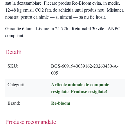
sau la dezasamblare. Fiecare produs Re-Bloom evita, in medie,
12-48 kg emisii CO2 fata de achizitia unui produs nou. Misiunea
noastra: pentru ca nimic — si nimeni — sa nu fie irosit.
Garantie 6 luni · Livrare in 24-72h · Returnabil 30 zile · ANPC
compliant
Detalii
SKU
BGS-6091940039162-20260430-A-
005
Articole animale de companie
Categorii
resigilate
Produse resigilate!
,
Re-bloom
Brand
Produse recomandate