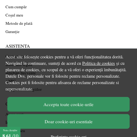
Cum cumpăr
Coșul meu
Metode de plată
Garanție
ASISTENTA
Contactează-ne
Acest site folosește cookies pentru a vă oferi funcționalitatea dorită.
Navigând în continuare, sunteți de acord cu
Politica de cookies
și cu
Informatii legale
plasarea de cookies, cu scopul de a vă oferi o experiență îmbunătațită.
Întrebări frecvente
Datele Dvs. personale vor fi folosite pentru reclame personalizate.
ANPC
Cookies pot fi folosite pentru afisarea de reclame personalizate si
nepersonalizate.
Soluționarea litigiilor
CONT CLIENT
Accepta toate cookie-urile
Acces cont
Doar cookie-uri esentiale
Înregistrare
Contul meu
Nota clienților
8,61
/10
Preferinte cookie-uri