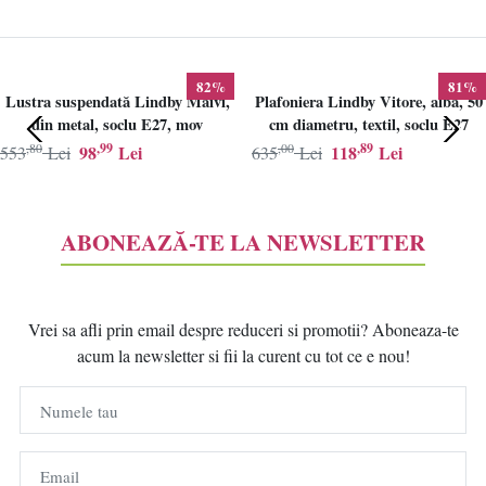
82%
81%
Lustra suspendată Lindby Maivi,
Plafoniera Lindby Vitore, alba, 50
din metal, soclu E27, mov
cm diametru, textil, soclu E27
,80
,99
,00
,89
98
Lei
118
Lei
553
Lei
635
Lei
ABONEAZĂ-TE LA NEWSLETTER
Vrei sa afli prin email despre reduceri si promotii? Aboneaza-te
acum la newsletter si fii la curent cu tot ce e nou!
Numele tau
Email