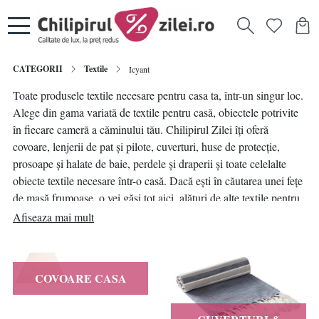
CATEGORII
Textile
Icyant
Toate produsele textile necesare pentru casa ta, într-un singur loc.
Alege din gama variată de textile pentru casă, obiectele potrivite
în fiecare cameră a căminului tău. Chilipirul Zilei îți oferă
covoare, lenjerii de pat și pilote, cuverturi, huse de protecție,
prosoape și halate de baie, perdele și draperii și toate celelalte
obiecte textile necesare într-o casă. Dacă ești în căutarea unei fețe
de masă frumoase, o vei găsi tot aici, alături de alte textile pentru
bucătărie - naproane, prosoape, șorțuri si mănuși, perne de scaun.
Afiseaza mai mult
Toate aceste produse textile pentru casă sunt la cele mai mici
prețuri posibile, pe Chilipirul Zilei. Comenzile îți pot aduce
puncte de
loialitate
.
COVOARE CASA