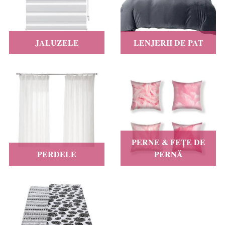
JALUZELE
LENJERII DE PAT
PERNE & FEȚE DE
PERDELE
PERNĂ