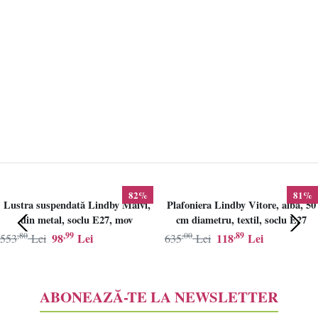
82%
81%
Lustra suspendată Lindby Maivi,
Plafoniera Lindby Vitore, alba, 50
din metal, soclu E27, mov
cm diametru, textil, soclu E27
,80
,99
,00
,89
98
Lei
118
Lei
553
Lei
635
Lei
ABONEAZĂ-TE LA NEWSLETTER