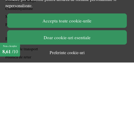
Termeni și condiții
nepersonalizate.
Confidențialitate
Mărturiile clienților
Accepta toate cookie-urile
Politica de Cookies
Doar cookie-uri esentiale
PLATA SI LIVRARE
Nota clienților
Politica de transport
8,61
/10
Preferinte cookie-uri
Politica de retur
Cum cumpăr
Coșul meu
Metode de plată
Garanție
ASISTENTA
Contactează-ne
Informatii legale
Întrebări frecvente