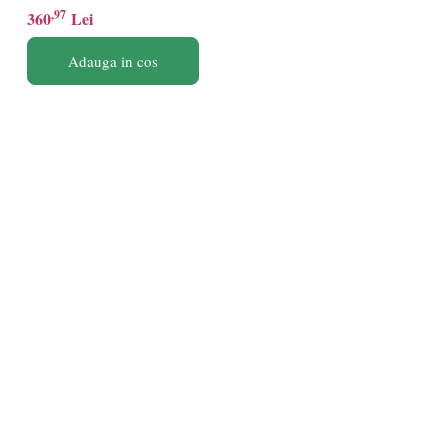
,97
360
Lei
Adauga in cos