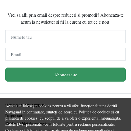
Vrei sa afli prin email despre reduceri si promotii? Aboneaza-te
acum la newsletter si fii la curent cu tot ce e nou!
Numele tau
Email
Aboneaza-te
INFORMATII UTILE
Acest site folosește cookies pentru a vă oferi funcționalitatea dorită.
Navigând în continuare, sunteți de acord cu
Politica de cookies
și cu
Despre noi
plasarea de cookies, cu scopul de a vă oferi o experiență îmbunătațită.
Ghiduri și Idei de Amenajare
Datele Dvs. personale vor fi folosite pentru reclame personalizate.
Cookies pot fi folosite pentru afisarea de reclame personalizate si