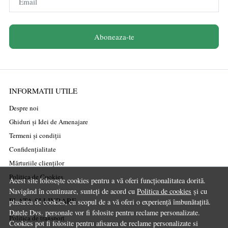
Email
Aboneaza-te
INFORMATII UTILE
Despre noi
Ghiduri și Idei de Amenajare
Termeni și condiții
Confidențialitate
Mărturiile clienților
Politica de Cookies
Acest site folosește cookies pentru a vă oferi funcționalitatea dorită.
Navigând în continuare, sunteți de acord cu
Politica de cookies
și cu
PLATA SI LIVRARE
plasarea de cookies, cu scopul de a vă oferi o experiență îmbunătațită.
Datele Dvs. personale vor fi folosite pentru reclame personalizate.
Politica de transport
Cookies pot fi folosite pentru afisarea de reclame personalizate si