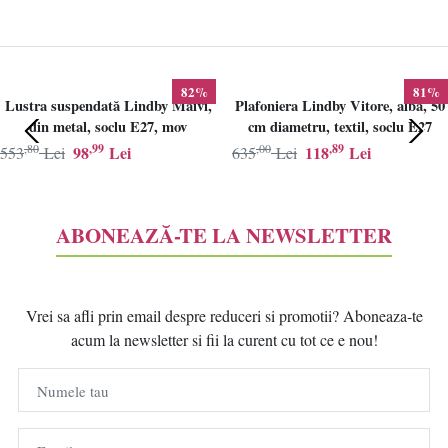
82%
81%
Lustra suspendată Lindby Maivi,
Plafoniera Lindby Vitore, alba, 50
din metal, soclu E27, mov
cm diametru, textil, soclu E27
,80
,99
,00
,89
98
Lei
118
Lei
553
Lei
635
Lei
ABONEAZĂ-TE LA NEWSLETTER
Vrei sa afli prin email despre reduceri si promotii? Aboneaza-te
acum la newsletter si fii la curent cu tot ce e nou!
Numele tau