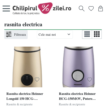
rasnita electrica
Filtreaza
Rasnita electrica Heinner
Rasnita electrica Heinner
Longold 150 HCG-
HCG-150MOV, Putere
150IXGD, putere 150W,
150W, Capacitate 50g, Mov
Rasnite & recipiente
Rasnite & recipiente