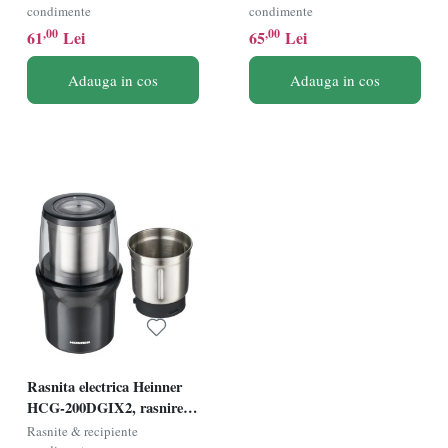
capacitate 50G, auriu
condimente
condimente
sidefat
,00
,00
61
Lei
65
Lei
Adauga in cos
Adauga in cos
Rasnita electrica Heinner
HCG-200DGIX2, rasnire
umeda si uscata, 200W, 2
Rasnite & recipiente