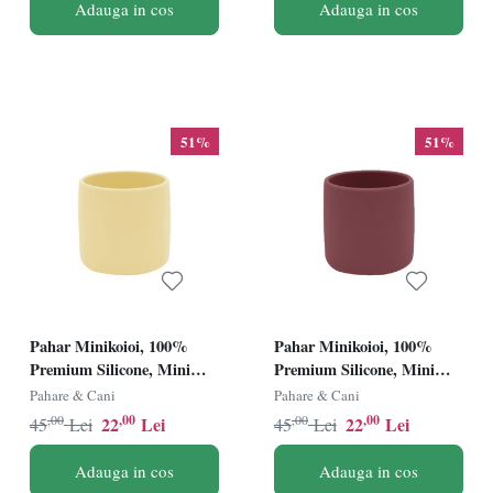
Adauga in cos
Adauga in cos
51%
51%
Pahar Minikoioi, 100%
Pahar Minikoioi, 100%
Premium Silicone, Mini
Premium Silicone, Mini
Cup â€“ Mellow Yellow
Cup â€“ Velvet Rose
Pahare & Cani
Pahare & Cani
,00
,00
,00
,00
22
Lei
22
Lei
45
Lei
45
Lei
Adauga in cos
Adauga in cos