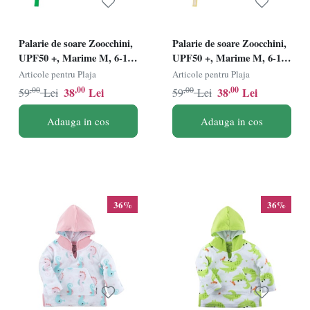
Palarie de soare Zoocchini,
Palarie de soare Zoocchini,
UPF50 +, Marime M, 6-12
UPF50 +, Marime M, 6-12
Luni - Dino
Luni - Ananas
Articole pentru Plaja
Articole pentru Plaja
,00
,00
,00
,00
38
Lei
38
Lei
59
Lei
59
Lei
Adauga in cos
Adauga in cos
36%
36%