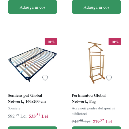
Adauga in cos
Adauga in cos
10%
10%
Somiera pat Global
Portmantou Global
Network, 160x200 cm
Network, Fag
Somiere
Accesorii pentru dulapuri și
biblioteci
,79
,51
533
Lei
592
Lei
,42
,97
219
Lei
244
Lei