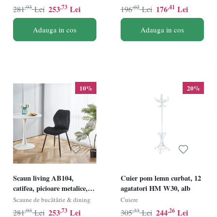
sarcina maxima 100 kg, gri
alb
,93
,73
,02
,41
253
Lei
176
Lei
281
Lei
196
Lei
Adauga in cos
Adauga in cos
10%
20%
Scaun living AB104,
Cuier pom lemn curbat, 12
catifea, picioare metalice,
agatatori HM W30, alb
89x48x43 cm, sarcina
Scaune de bucătărie & dining
Cuiere
maxima 100 kg, negru
,93
,73
,33
,26
253
Lei
244
Lei
281
Lei
305
Lei