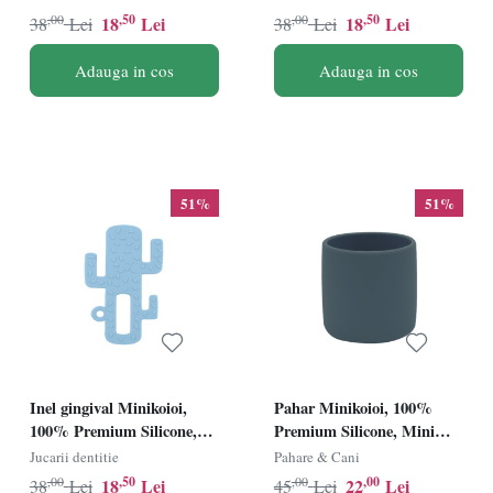
,00
,50
,00
,50
18
Lei
18
Lei
38
Lei
38
Lei
Adauga in cos
Adauga in cos
51%
51%
Inel gingival Minikoioi,
Pahar Minikoioi, 100%
100% Premium Silicone,
Premium Silicone, Mini
Cactus â€“ MIneral Blue
Cup â€“ Deep Blue
Jucarii dentitie
Pahare & Cani
,00
,50
,00
,00
18
Lei
22
Lei
38
Lei
45
Lei