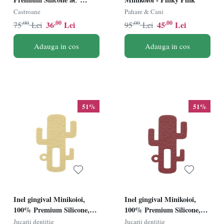
Mineral Blue
Castroane
Pahare & Cani
,00
,00
,00
,00
36
Lei
45
Lei
75
Lei
95
Lei
Adauga in cos
Adauga in cos
51%
51%
Inel gingival Minikoioi,
Inel gingival Minikoioi,
100% Premium Silicone,
100% Premium Silicone,
Cactus â€“ Mellow Yellow
Cactus â€“ Velvet Rose
Jucarii dentitie
Jucarii dentitie