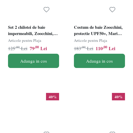
Set 2 chilotei de baie
Costum de baie Zoocchini,
impermeabili, Zoocchini,
protectie UPF50+, Marime
protectie UPF50+, marime
L, 24-36 luni - Shark
Articole pentru Plaja
Articole pentru Plaja
M, 12-24 Luni Ã¢â‚¬â€œ
,00
,00
,00
,00
79
Lei
110
Lei
125
Lei
183
Lei
Shark
Adauga in cos
Adauga in cos
40%
40%