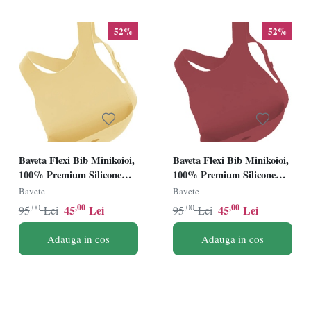
52%
52%
Baveta Flexi Bib Minikoioi,
Baveta Flexi Bib Minikoioi,
100% Premium Silicone
100% Premium Silicone
â€“ Mellow Yellow
â€“ Velvet Rose
Bavete
Bavete
,00
,00
,00
,00
45
Lei
45
Lei
95
Lei
95
Lei
Adauga in cos
Adauga in cos