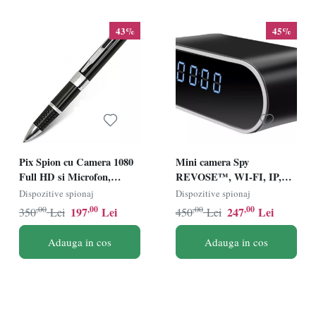
43%
45%
Pix Spion cu Camera 1080
Mini camera Spy
Full HD si Microfon,
REVOSE™, WI-FI, IP,
Inregistrare Audio Video,
Ascunsa in Ceas
Dispozitive spionaj
Dispozitive spionaj
Foto, Aparat Spion cu
Desteptator, Microfon,
,00
,00
,00
,00
197
Lei
247
Lei
350
Lei
450
Lei
Camera Ascunsa
Infrarosu, 1080P, Activare
la Miscare, Rotunda
Adauga in cos
Adauga in cos