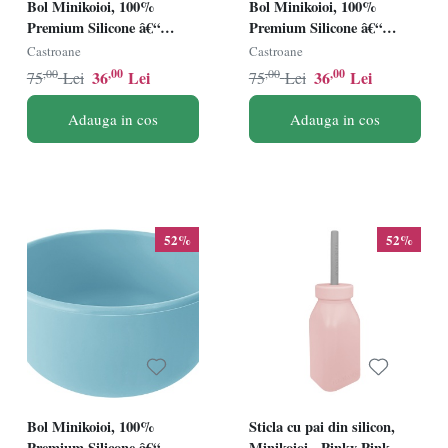
Bol Minikoioi, 100%
Bol Minikoioi, 100%
Premium Silicone â€“
Premium Silicone â€“
Woody Brown
Velvet Rose
Castroane
Castroane
,00
,00
,00
,00
36
Lei
36
Lei
75
Lei
75
Lei
Adauga in cos
Adauga in cos
52%
52%
Bol Minikoioi, 100%
Sticla cu pai din silicon,
Premium Silicone â€“
Minikoioi - Pinky Pink