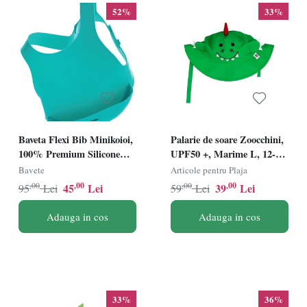
52%
33%
Baveta Flexi Bib Minikoioi,
Palarie de soare Zoocchini,
100% Premium Silicone
UPF50 +, Marime L, 12-24
â€“ Aqua Green
Luni - Dino
Bavete
Articole pentru Plaja
,00
,00
,00
,00
45
Lei
39
Lei
95
Lei
59
Lei
Adauga in cos
Adauga in cos
33%
36%