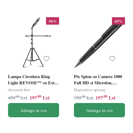
56%
43%
Lampa Circulara Ring
Pix Spion cu Camera 1080
Light REVOSE™ cu Extra
Full HD si Microfon,
Brat, Diametru
Inregistrare Audio-Video,
Accesorii foto
Dispozitive spionaj
26cm/10inch LED, Lumina
Foto, Aparat Spion cu
,00
,00
,00
,00
197
Lei
197
Lei
450
Lei
350
Lei
Naturala/Rece/Calda,
Camera Ascunsa
Trepied 210 cm Inclus,
Adauga in cos
Adauga in cos
Telecomanda Bluetooth