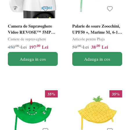
Camera de Supraveghere
Palarie de soare Zoocchini,
Video REVOSE™ 5MP
UPF50 +, Marime M, 6-12
2560x1920, Aplicatie
Luni - Mermaid
Camere de supraveghere
Articole pentru Plaja
Dedicata, Intelligent
,00
,00
,00
,00
197
Lei
38
Lei
450
Lei
59
Lei
Tracking, PTZ, WIFI,
Lan, AP hotspot, Micro
Adauga in cos
Adauga in cos
SD, Rotire, Alarma
miscare, Interior si Exterior
35%
35%