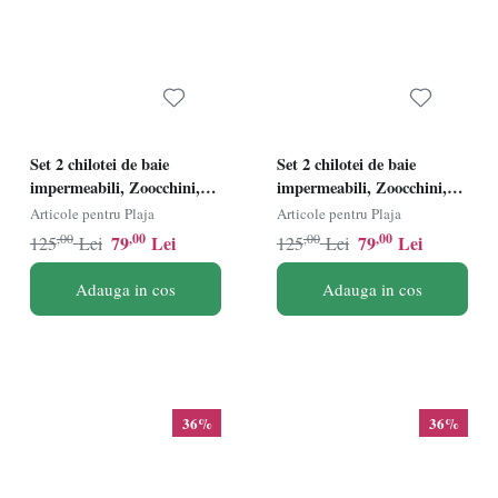
Set 2 chilotei de baie
Set 2 chilotei de baie
impermeabili, Zoocchini,
impermeabili, Zoocchini,
protectie UPF50+, marime
protectie UPF50+, marime
Articole pentru Plaja
Articole pentru Plaja
M, 12-24 Luni Ã¢â‚¬â€œ
L, 24-36 Luni Ã¢â‚¬â€œ
,00
,00
,00
,00
79
Lei
79
Lei
125
Lei
125
Lei
Sirena
Pink Shark
Adauga in cos
Adauga in cos
36%
36%