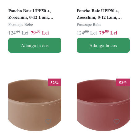
Poncho Baie UPF50 +,
Poncho Baie UPF50 +,
Zoocchini, 0-12 Luni,
Zoocchini, 0-12 Luni,
Seahorse
Alligator
Prosoape Bebe
Prosoape Bebe
,00
,00
,00
,00
79
Lei
79
Lei
124
Lei
124
Lei
Adauga in cos
Adauga in cos
52%
52%