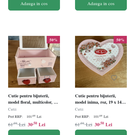
Adauga in cos
Adauga in cos
50%
50%
Cutie pentru bijuterii,
Cutie pentru bijuterii,
model floral, multicolor, 15
model inima, roz, 19 x 14,5
x 10 x 11 cm
x 6 cm
Cutii
Cutii
,68
,68
Pret RRP:
101
Lei
Pret RRP:
101
Lei
,01
,50
,01
,50
30
Lei
30
Lei
61
Lei
61
Lei