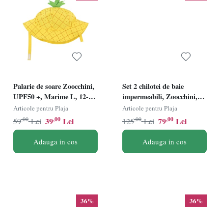
Palarie de soare Zoocchini,
Set 2 chilotei de baie
UPF50 +, Marime L, 12-24
impermeabili, Zoocchini,
Luni - Ananas
protectie UPF50+, marime
Articole pentru Plaja
Articole pentru Plaja
L, 24-36 Luni Ã¢â‚¬â€œ
,00
,00
,00
,00
39
Lei
79
Lei
59
Lei
125
Lei
Sirena
Adauga in cos
Adauga in cos
36%
36%