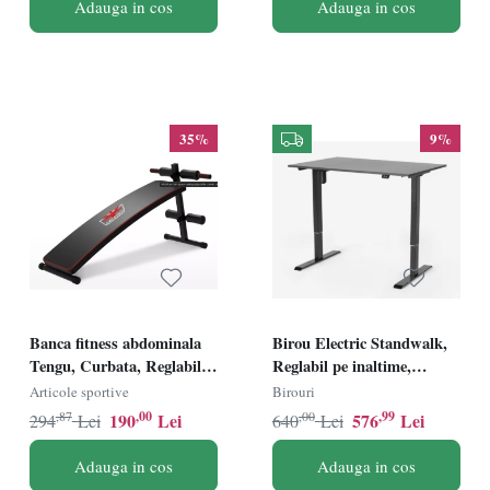
Adauga in cos
Adauga in cos
35%
9%
Banca fitness abdominala
Birou Electric Standwalk,
Tengu, Curbata, Reglabila,
Reglabil pe inaltime,
Multifunctionala,
Alimentare prin cablu 24W,
Articole sportive
Birouri
Economiseste spatiu,
Cadru solid din otel, Blat
,87
,00
,00
,99
190
Lei
576
Lei
294
Lei
640
Lei
Capacitate maxima 150kg,
din lemn cu finisaj
Constructie durabila din
melaminat 1.8 cm,
Adauga in cos
Adauga in cos
otel, 61x52x130 cm, Negru
Rezistent la zgarieturi,