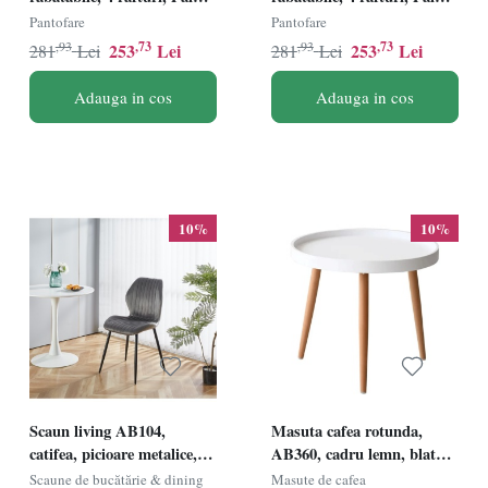
Melaminat, compact,
Melaminat, 60x24x83 cm,
Pantofare
Pantofare
60x24x83 cm, gri
alb
,93
,73
,93
,73
253
Lei
253
Lei
281
Lei
281
Lei
Adauga in cos
Adauga in cos
10%
10%
Scaun living AB104,
Masuta cafea rotunda,
catifea, picioare metalice,
AB360, cadru lemn, blat
robust, 89x48x43 cm,
polipropilena, 49.5x44.5 cm,
Scaune de bucătărie & dining
Masute de cafea