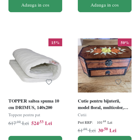
Adauga in cos
Adauga in cos
15%
50%
TOPPER saltea spuma 10
Cutie pentru bijuterii,
cm DRIMUS, 140x200
model floral, multicolor,
23,5 x 13,5 x 10 cm
Toppere pentru pat
Cutii
,10
,53
524
Lei
,68
617
Lei
Pret RRP:
101
Lei
,01
,50
30
Lei
61
Lei