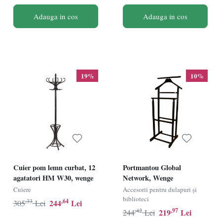
Adauga in cos
Adauga in cos
19%
10%
Cuier pom lemn curbat, 12
Portmantou Global
agatatori HM W30, wenge
Network, Wenge
Cuiere
Accesorii pentru dulapuri și
biblioteci
,33
,64
244
Lei
305
Lei
,42
,97
219
Lei
244
Lei