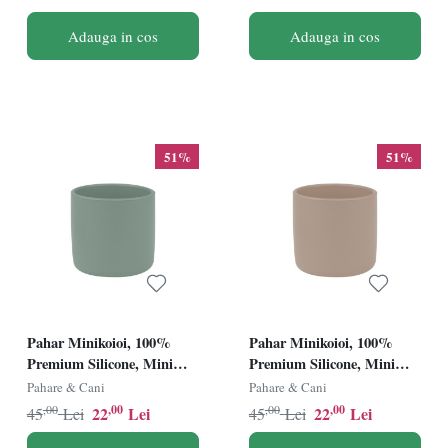
Adauga in cos
Adauga in cos
51%
51%
Pahar Minikoioi, 100%
Pahar Minikoioi, 100%
Premium Silicone, Mini
Premium Silicone, Mini
Cup â€“ Bubble Beige
Cup â€“ River Green
Pahare & Cani
Pahare & Cani
,00
,00
,00
,00
22
Lei
22
Lei
45
Lei
45
Lei