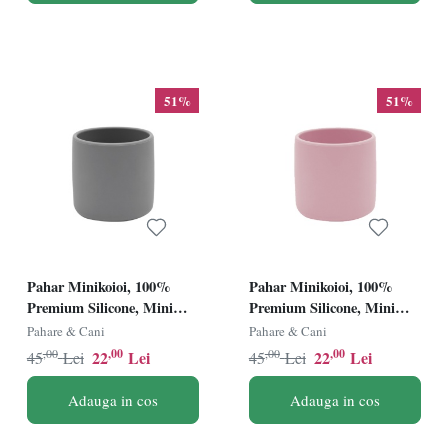
51%
51%
Pahar Minikoioi, 100%
Pahar Minikoioi, 100%
Premium Silicone, Mini
Premium Silicone, Mini
Cup â€“ Powder Grey
Cup â€“ Pinky Pink
Pahare & Cani
Pahare & Cani
,00
,00
,00
,00
22
Lei
22
Lei
45
Lei
45
Lei
Adauga in cos
Adauga in cos