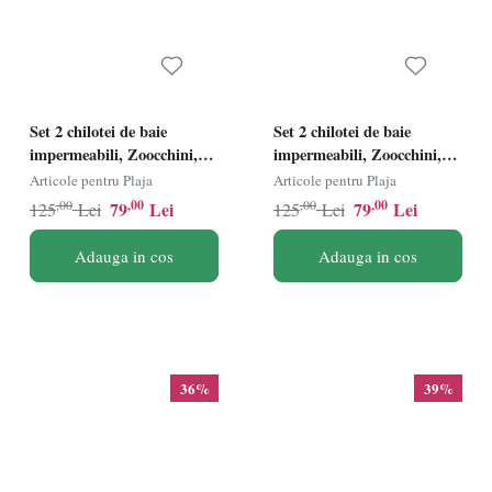
Set 2 chilotei de baie
Set 2 chilotei de baie
impermeabili, Zoocchini,
impermeabili, Zoocchini,
protectie UPF50+, marime
protectie UPF50+, marime
Articole pentru Plaja
Articole pentru Plaja
M, 12-24 Luni Ã¢â‚¬â€œ
L, 24-36 Luni Ã¢â‚¬â€œ
,00
,00
,00
,00
79
Lei
79
Lei
125
Lei
125
Lei
Pink Shark
Shark
Adauga in cos
Adauga in cos
36%
39%