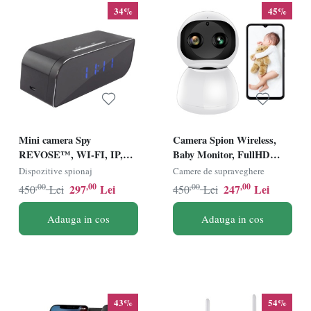
34%
45%
Mini camera Spy
Camera Spion Wireless,
REVOSE™, WI-FI, IP,
Baby Monitor, FullHD
Ascunsa in Ceas
2MP, Monitorizare
Dispozitive spionaj
Camere de supraveghere
Desteptator, Microfon,
Bebelusi, Auto Tracking,
,00
,00
,00
,00
297
Lei
247
Lei
450
Lei
450
Lei
Infrarosu, 1080P, Activare
Vedere Nocturna, Audio-
la Miscare
Video, Sunet bidirectional,
Adauga in cos
Adauga in cos
Rotire automata, Rezolutie
1920x1080, Senzor Miscare,
Alb
43%
54%