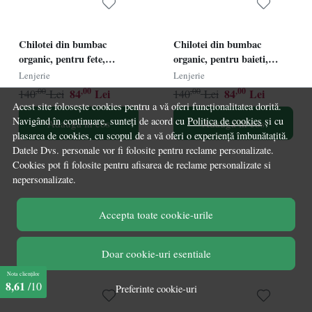
Chilotei din bumbac
Chilotei din bumbac
organic, pentru fete,
organic, pentru baieti,
Zoocchini, Zilele
Zoocchini, Zilele
Lenjerie
Lenjerie
sÃƒâ€žÃ†â€™ptÃƒâ€žÃ†â€™mÃƒÆ’Ã‚Â¢nii,
sÃƒâ€žÃ†â€™ptÃƒâ€žÃ†â€™m
,00
,00
,00
,00
84
Lei
84
Lei
140
Lei
140
Lei
5-6 ani - 7 buc
5-6 ani - 7 buc
Acest site folosește cookies pentru a vă oferi funcționalitatea dorită.
Navigând în continuare, sunteți de acord cu
Politica de cookies
și cu
Adauga in cos
Adauga in cos
plasarea de cookies, cu scopul de a vă oferi o experiență îmbunătațită.
Datele Dvs. personale vor fi folosite pentru reclame personalizate.
Cookies pot fi folosite pentru afisarea de reclame personalizate si
nepersonalizate.
39%
39%
Accepta toate cookie-urile
Doar cookie-uri esentiale
Nota clienților
8,61
/10
Preferinte cookie-uri