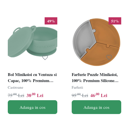
49%
51%
Bol Minikoioi cu Ventuza si
Farfurie Puzzle Minikoioi,
Capac, 100% Premium
100% Premium Silicone
Silicone â€“ River Green
â€“ Woody Brown/Powder
Castroane
Farfurii
Grey
,00
,00
,00
,00
38
Lei
46
Lei
75
Lei
95
Lei
Adauga in cos
Adauga in cos