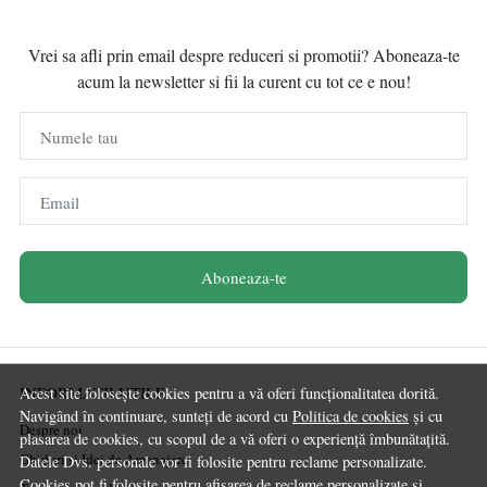
Vrei sa afli prin email despre reduceri si promotii? Aboneaza-te
acum la newsletter si fii la curent cu tot ce e nou!
Numele tau
Email
Aboneaza-te
INFORMATII UTILE
Acest site folosește cookies pentru a vă oferi funcționalitatea dorită.
Navigând în continuare, sunteți de acord cu
Politica de cookies
și cu
Despre noi
plasarea de cookies, cu scopul de a vă oferi o experiență îmbunătațită.
Ghiduri și Idei de Amenajare
Datele Dvs. personale vor fi folosite pentru reclame personalizate.
Cookies pot fi folosite pentru afisarea de reclame personalizate si