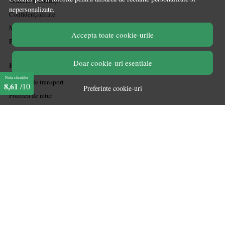
Termeni și condiții
nepersonalizate.
Confidențialitate
Mărturiile clienților
Accepta toate cookie-urile
Politica de Cookies
Doar cookie-uri esentiale
PLATA SI LIVRARE
Nota clienților
Politica de transport
8,61
/10
Preferinte cookie-uri
Politica de retur
Cum cumpăr
Coșul meu
Metode de plată
Garanție
ASISTENTA
Contactează-ne
Informatii legale
Întrebări frecvente