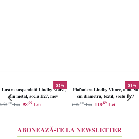
82%
81%
Lustra suspendată Lindby Maivi,
Plafoniera Lindby Vitore, alba, 50
din metal, soclu E27, mov
cm diametru, textil, soclu E27
,80
,99
,00
,89
98
Lei
118
Lei
553
Lei
635
Lei
ABONEAZĂ-TE LA NEWSLETTER