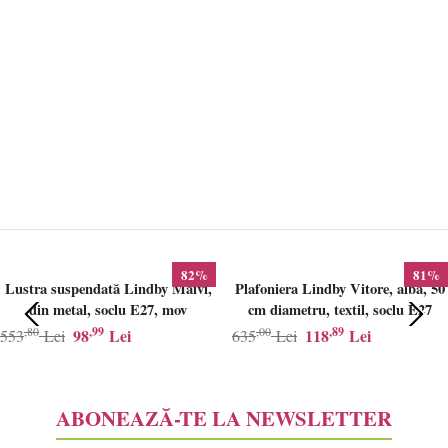
82%
81%
Lustra suspendată Lindby Maivi,
Plafoniera Lindby Vitore, alba, 50
din metal, soclu E27, mov
cm diametru, textil, soclu E27
,80
,99
,00
,89
98
Lei
118
Lei
553
Lei
635
Lei
ABONEAZĂ-TE LA NEWSLETTER