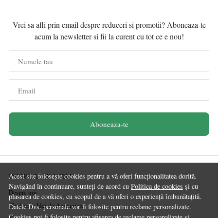
Vrei sa afli prin email despre reduceri si promotii? Aboneaza-te
acum la newsletter si fii la curent cu tot ce e nou!
Numele tau
Email
Aboneaza-te
INFORMATII UTILE
Acest site folosește cookies pentru a vă oferi funcționalitatea dorită.
Navigând în continuare, sunteți de acord cu
Politica de cookies
și cu
Despre noi
plasarea de cookies, cu scopul de a vă oferi o experiență îmbunătațită.
Ghiduri și Idei de Amenajare
Datele Dvs. personale vor fi folosite pentru reclame personalizate.
Cookies pot fi folosite pentru afisarea de reclame personalizate si