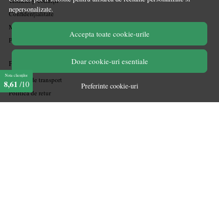
Termeni și condiții
nepersonalizate.
Confidențialitate
Mărturiile clienților
Accepta toate cookie-urile
Politica de Cookies
Doar cookie-uri esentiale
PLATA SI LIVRARE
Nota clienților
Politica de transport
8,61
/10
Preferinte cookie-uri
Politica de retur
Cum cumpăr
Coșul meu
Metode de plată
Garanție
ASISTENTA
Contactează-ne
Informatii legale
Întrebări frecvente