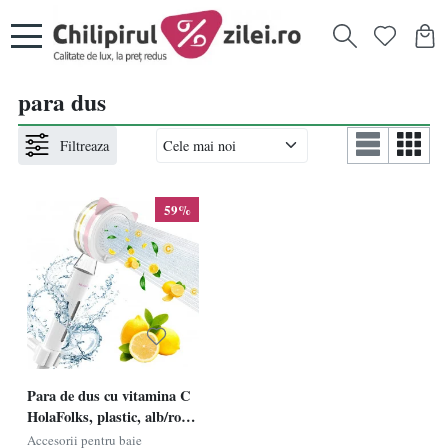
para dus
Filtreaza
59%
Para de dus cu vitamina C
HolaFolks, plastic, alb/roz,
27,4 x 9 cm
Accesorii pentru baie