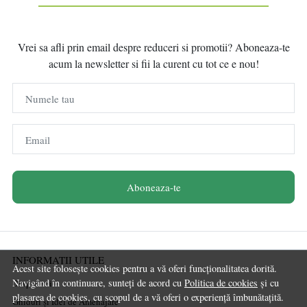
Vrei sa afli prin email despre reduceri si promotii? Aboneaza-te
acum la newsletter si fii la curent cu tot ce e nou!
Numele tau
Email
Aboneaza-te
INFORMATII UTILE
Acest site folosește cookies pentru a vă oferi funcționalitatea dorită.
Navigând în continuare, sunteți de acord cu
Politica de cookies
și cu
Despre noi
plasarea de cookies, cu scopul de a vă oferi o experiență îmbunătațită.
Ghiduri și Idei de Amenajare