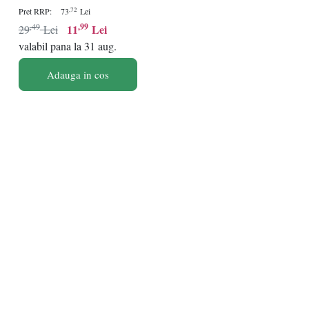
,72
Pret RRP:
73
Lei
,49
,99
11
Lei
29
Lei
valabil pana la 31 aug.
Adauga in cos