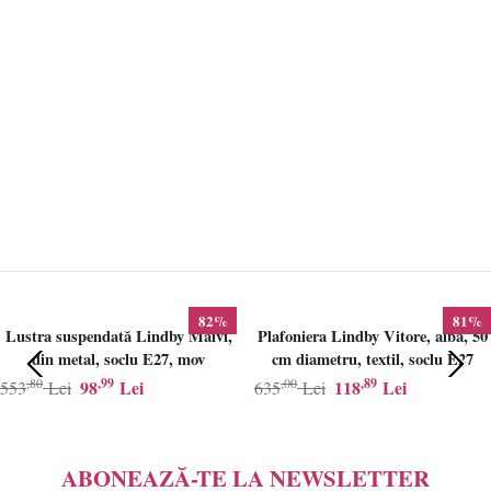
82%
81%
Lustra suspendată Lindby Maivi,
Plafoniera Lindby Vitore, alba, 50
din metal, soclu E27, mov
cm diametru, textil, soclu E27
,80
,99
,00
,89
98
Lei
118
Lei
553
Lei
635
Lei
ABONEAZĂ-TE LA NEWSLETTER