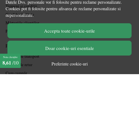
Datele Dvs. personale vor fi folosite pentru reclame personalizate.
Termeni și condiții
Cookies pot fi folosite pentru afisarea de reclame personalizate si
Confidențialitate
nepersonalizate.
Mărturiile clienților
Accepta toate cookie-urile
Politica de Cookies
PLATA SI LIVRARE
Doar cookie-uri esentiale
Politica de transport
Nota clienților
8,61
/10
Preferinte cookie-uri
Politica de retur
Cum cumpăr
Coșul meu
Metode de plată
Garanție
ASISTENTA
Contactează-ne
Informatii legale