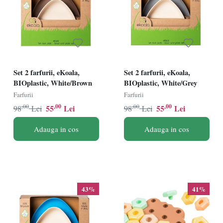
Set 2 farfurii, eKoala,
Set 2 farfurii, eKoala,
BIOplastic, White/Brown
BIOplastic, White/Grey
Farfurii
Farfurii
,00
,00
,00
,00
55
Lei
55
Lei
98
Lei
98
Lei
Adauga in cos
Adauga in cos
43%
41%