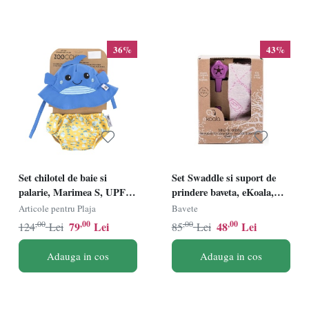
36%
43%
Set chilotel de baie si
Set Swaddle si suport de
palarie, Marimea S, UPF
prindere baveta, eKoala,
50+, Zoocchini, Whale
Purple
Articole pentru Plaja
Bavete
,00
,00
,00
,00
79
Lei
48
Lei
124
Lei
85
Lei
Adauga in cos
Adauga in cos