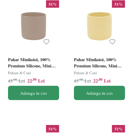
51%
51%
Pahar Minikoioi, 100%
Pahar Minikoioi, 100%
Premium Silicone, Mini
Premium Silicone, Mini
Cup â€“ River Green
Cup â€“ Mellow Yellow
Pahare & Cani
Pahare & Cani
,00
,00
,00
,00
22
Lei
22
Lei
45
Lei
45
Lei
Adauga in cos
Adauga in cos
51%
51%