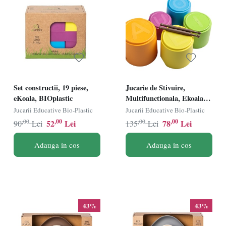
Set constructii, 19 piese,
Jucarie de Stivuire,
eKoala, BIOplastic
Multifunctionala, Ekoala,
BIOplastic
Jucarii Educative Bio-Plastic
Jucarii Educative Bio-Plastic
,00
,00
,00
,00
52
Lei
78
Lei
90
Lei
135
Lei
Adauga in cos
Adauga in cos
43%
43%