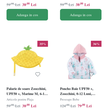
,00
,00
,00
,00
38
Lei
38
Lei
59
Lei
59
Lei
Adauga in cos
Adauga in cos
35%
36%
Palarie de soare Zoocchini,
Poncho Baie UPF50 +,
UPF50 +, Marime M, 6-12
Zoocchini, 0-12 Luni,
Luni - Ananas
Seahorse
Articole pentru Plaja
Prosoape Bebe
,00
,00
,00
,00
38
Lei
79
Lei
59
Lei
124
Lei