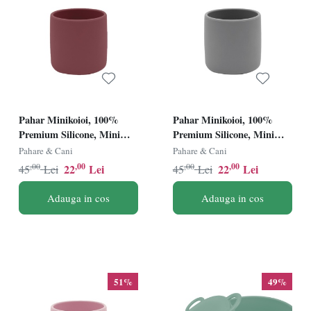
Pahar Minikoioi, 100%
Pahar Minikoioi, 100%
Premium Silicone, Mini
Premium Silicone, Mini
Cup â€“ Velvet Rose
Cup â€“ Powder Grey
Pahare & Cani
Pahare & Cani
,00
,00
,00
,00
22
Lei
22
Lei
45
Lei
45
Lei
Adauga in cos
Adauga in cos
51%
49%