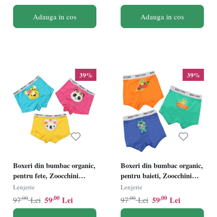
5-6 ani - 7 buc
Adauga in cos
Adauga in cos
39%
39%
Boxeri din bumbac organic,
Boxeri din bumbac organic,
pentru fete, Zoocchini
pentru baieti, Zoocchini
Flower Power, 4-5 ani - set 3
Space Force, 5-6 ani - set 3
Lenjerie
Lenjerie
buc
buc
,00
,00
,00
,00
59
Lei
59
Lei
97
Lei
97
Lei