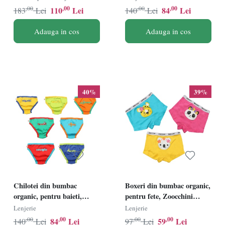
sÃƒâ€žÃ†â€™ptÃƒâ€žÃ†â€™m
,00
,00
,00
,00
110
Lei
84
Lei
183
Lei
140
Lei
5-6 ani - 7 buc
Adauga in cos
Adauga in cos
40%
39%
Chilotei din bumbac
Boxeri din bumbac organic,
organic, pentru baieti,
pentru fete, Zoocchini
Zoocchini, Zilele
Flower Power, 5-6 ani - set 3
Lenjerie
Lenjerie
sÃƒâ€žÃ†â€™ptÃƒâ€žÃ†â€™mÃƒÆ’Ã‚Â¢nii,
buc
,00
,00
,00
,00
84
Lei
59
Lei
140
Lei
97
Lei