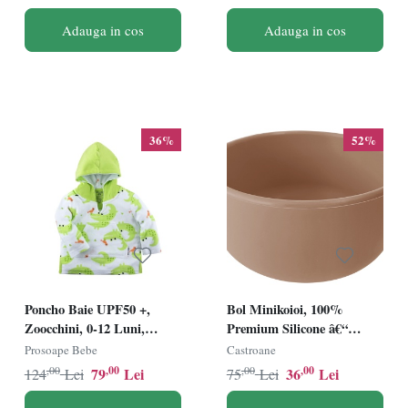
Adauga in cos
Adauga in cos
36%
52%
Poncho Baie UPF50 +,
Bol Minikoioi, 100%
Zoocchini, 0-12 Luni,
Premium Silicone â€“
Alligator
Woody Brown
Prosoape Bebe
Castroane
,00
,00
,00
,00
79
Lei
36
Lei
124
Lei
75
Lei