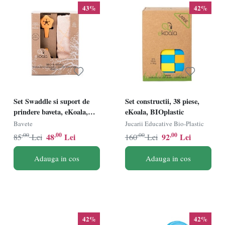
43%
42%
Set Swaddle si suport de
Set constructii, 38 piese,
prindere baveta, eKoala,
eKoala, BIOplastic
Orange
Bavete
Jucarii Educative Bio-Plastic
,00
,00
,00
,00
48
Lei
92
Lei
85
Lei
160
Lei
Adauga in cos
Adauga in cos
42%
42%