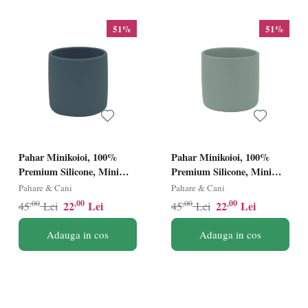
51%
51%
Pahar Minikoioi, 100%
Pahar Minikoioi, 100%
Premium Silicone, Mini
Premium Silicone, Mini
Cup â€“ Deep Blue
Cup â€“ Bubble Beige
Pahare & Cani
Pahare & Cani
,00
,00
,00
,00
22
Lei
22
Lei
45
Lei
45
Lei
Adauga in cos
Adauga in cos