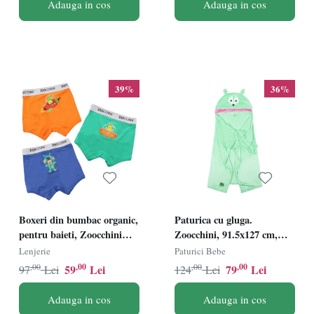
Adauga in cos
Adauga in cos
39%
36%
Boxeri din bumbac organic,
Paturica cu gluga.
pentru baieti, Zoocchini
Zoocchini, 91.5x127 cm,
Space Force, 4-5 ani - set 3
Fawn
Lenjerie
Paturici Bebe
buc
,00
,00
,00
,00
59
Lei
79
Lei
97
Lei
124
Lei
Adauga in cos
Adauga in cos