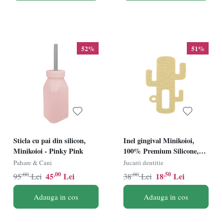
52%
51%
Sticla cu pai din silicon,
Inel gingival Minikoioi,
Minikoioi - Pinky Pink
100% Premium Silicone,
Cactus â€“ Mellow Yellow
Pahare & Cani
Jucarii dentitie
,00
,00
,00
,50
45
Lei
18
Lei
95
Lei
38
Lei
Adauga in cos
Adauga in cos