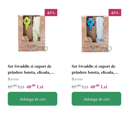
43%
43%
Set Swaddle si suport de
Set Swaddle si suport de
prindere baveta, eKoala,
prindere baveta, eKoala,
Green
Blue
Bavete
Bavete
,00
,00
,00
,00
48
Lei
48
Lei
85
Lei
85
Lei
Adauga in cos
Adauga in cos