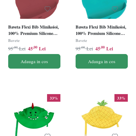
Baveta Flexi Bib Minikoioi,
Baveta Flexi Bib Minikoioi,
100% Premium Silicone
100% Premium Silicone
â€“ Velvet Rose
â€“ Aqua Green
Bavete
Bavete
,00
,00
,00
,00
45
Lei
45
Lei
95
Lei
95
Lei
Adauga in cos
Adauga in cos
33%
33%