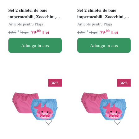
Set 2 chilotei de baie
Set 2 chilotei de baie
impermeabili, Zoocchini,
impermeabili, Zoocchini,
protectie UPF50+, marime
protectie UPF50+, marime
Articole pentru Plaja
Articole pentru Plaja
L, 24-36 Luni Ã¢â‚¬â€œ
M, 12-24 Luni Ã¢â‚¬â€œ
,00
,00
,00
,00
79
Lei
79
Lei
125
Lei
125
Lei
Sirena
Sirena
Adauga in cos
Adauga in cos
36%
36%