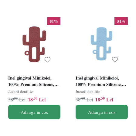
51%
51%
Inel gingival Minikoioi,
Inel gingival Minikoioi,
100% Premium Silicone,
100% Premium Silicone,
Cactus â€“ Velvet Rose
Cactus â€“ MIneral Blue
Jucarii dentitie
Jucarii dentitie
,00
,50
,00
,50
18
Lei
18
Lei
38
Lei
38
Lei
Adauga in cos
Adauga in cos