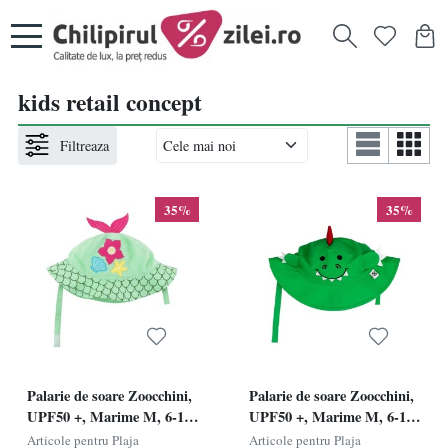
kids retail concept
Filtreaza
35%
35%
Palarie de soare Zoocchini,
Palarie de soare Zoocchini,
UPF50 +, Marime M, 6-12
UPF50 +, Marime M, 6-12
Luni - Mermaid
Luni - Dino
Articole pentru Plaja
Articole pentru Plaja