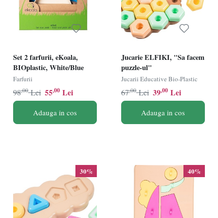
Set 2 farfurii, eKoala,
Jucarie ELFIKI, "Sa facem
BIOplastic, White/Blue
puzzle-ul"
Farfurii
Jucarii Educative Bio-Plastic
,00
,00
,00
,00
55
Lei
39
Lei
98
Lei
67
Lei
Adauga in cos
Adauga in cos
30%
40%