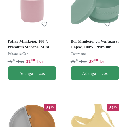
Pahar Minikoioi, 100%
Bol Minikoioi cu Ventuza si
Premium Silicone, Mini
Capac, 100% Premium
Cup â€“ Pinky Pink
Silicone â€“ River Green
Pahare & Cani
Castroane
,00
,00
,00
,00
22
Lei
38
Lei
45
Lei
75
Lei
Adauga in cos
Adauga in cos
51%
52%