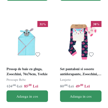
31%
38%
Prosop de baie cu gluga,
Set pantaloni si soseste
Zoocchini, 76x76cm, Yorkie
antiderapante, Zoocchini,
12-18 Luni, Bunny
Prosoape Bebe
Lenjerie
,00
,00
,00
,00
85
Lei
49
Lei
124
Lei
80
Lei
Adauga in cos
Adauga in cos