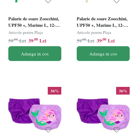
Palarie de soare Zoocchini,
Palarie de soare Zoocchini,
UPF50 +, Marime L, 12-24
UPF50 +, Marime L, 12-24
Luni - Dino
Luni - Ananas
Articole pentru Plaja
Articole pentru Plaja
,00
,00
,00
,00
39
Lei
39
Lei
59
Lei
59
Lei
Adauga in cos
Adauga in cos
36%
36%