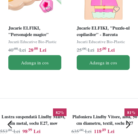
Jucarie ELFIKI,
Jucarie ELFIKI, "Puzzle-ul
"Personajele magice"
copilasilor" - Barcuta
Jucarii Educative Bio-Plastic
Jucarii Educative Bio-Plastic
,00
,00
,00
,00
28
Lei
15
Lei
40
Lei
25
Lei
Adauga in cos
Adauga in cos
82%
81%
Lustra suspendată Lindby Maivi,
Plafoniera Lindby Vitore, alba, 50
din metal, soclu E27, mov
cm diametru, textil, soclu E27
,80
,99
,00
,89
98
Lei
118
Lei
553
Lei
635
Lei