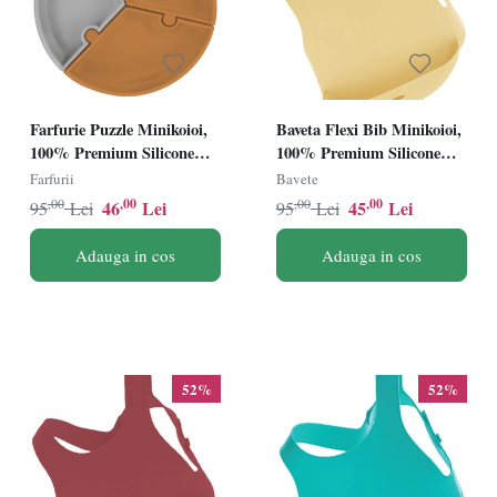
Farfurie Puzzle Minikoioi,
Baveta Flexi Bib Minikoioi,
100% Premium Silicone
100% Premium Silicone
â€“ Woody Brown/Powder
â€“ Mellow Yellow
Farfurii
Bavete
Grey
,00
,00
,00
,00
46
Lei
45
Lei
95
Lei
95
Lei
Adauga in cos
Adauga in cos
52%
52%