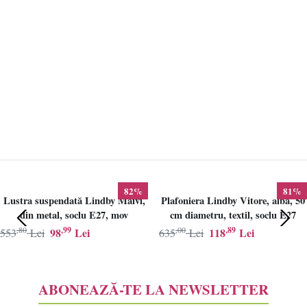
82%
81%
Lustra suspendată Lindby Maivi,
Plafoniera Lindby Vitore, alba, 50
din metal, soclu E27, mov
cm diametru, textil, soclu E27
,80
,99
,00
,89
98
Lei
118
Lei
553
Lei
635
Lei
ABONEAZĂ-TE LA NEWSLETTER