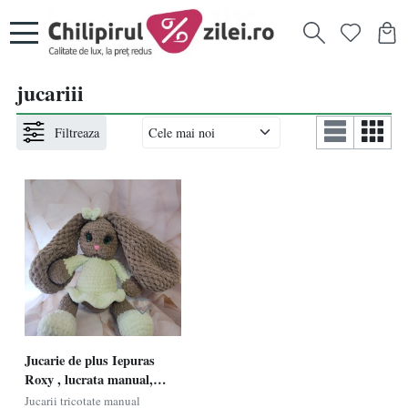
jucariii
Filtreaza
Jucarie de plus Iepuras
Roxy , lucrata manual,
handmade, textil, bej/verde,
Jucarii tricotate manual