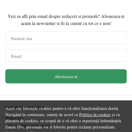
Vrei sa afli prin email despre reduceri si promotii? Aboneaza-te
acum la newsletter si fii la curent cu tot ce e nou!
Numele tau
Email
Aboneaza-te
INFORMATII UTILE
Acest site folosește cookies pentru a vă oferi funcționalitatea dorită.
Navigând în continuare, sunteți de acord cu
Politica de cookies
și cu
Despre noi
plasarea de cookies, cu scopul de a vă oferi o experiență îmbunătațită.
Ghiduri și Idei de Amenajare
Datele Dvs. personale vor fi folosite pentru reclame personalizate.