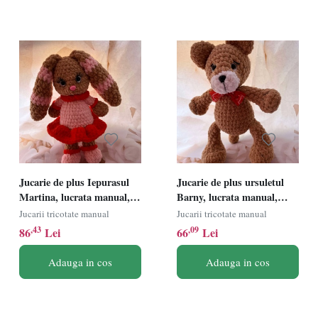
Jucarie de plus Iepurasul
Jucarie de plus ursuletul
Martina, lucrata manual,
Barny, lucrata manual,
handmade, textil,
handmade, textil, maro/bej,
Jucarii tricotate manual
Jucarii tricotate manual
multicolor, 47 cm
28 cm
,43
,09
86
Lei
66
Lei
Adauga in cos
Adauga in cos