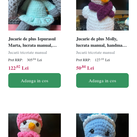
Jucarie de plus Iepurasul
Jucarie de plus Molly,
Marta, lucrata manual,
lucrata manual, handmade,
handmade, textil,
textil, mov/alb, 26 cm
Jucarii tricotate manual
Jucarii tricotate manual
gri/turcoaz, 50 cm
,04
,10
Pret RRP:
305
Lei
Pret RRP:
127
Lei
,02
,84
122
Lei
50
Lei
Adauga in cos
Adauga in cos