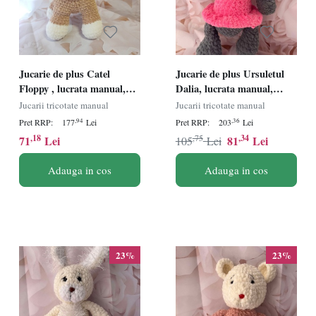
Jucarie de plus Catel
Jucarie de plus Ursuletul
Floppy , lucrata manual,
Dalia, lucrata manual,
handmade, textil, maro/alb,
handmade, textil, gri/roz,
Jucarii tricotate manual
Jucarii tricotate manual
20 X 28 cm
30 cm
,94
,36
Pret RRP:
177
Lei
Pret RRP:
203
Lei
,18
,75
,34
71
Lei
81
Lei
105
Lei
Adauga in cos
Adauga in cos
23%
23%