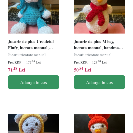
Jucarie de plus Ursuletul
Jucarie de plus Missy,
Flufy, lucrata manual,
lucrata manual, handmade,
handmade, textil, albastru,
textil, rosu/alb, 26 cm
Jucarii tricotate manual
Jucarii tricotate manual
29 cm
,94
,10
Pret RRP:
177
Lei
Pret RRP:
127
Lei
,18
,84
71
Lei
50
Lei
Adauga in cos
Adauga in cos