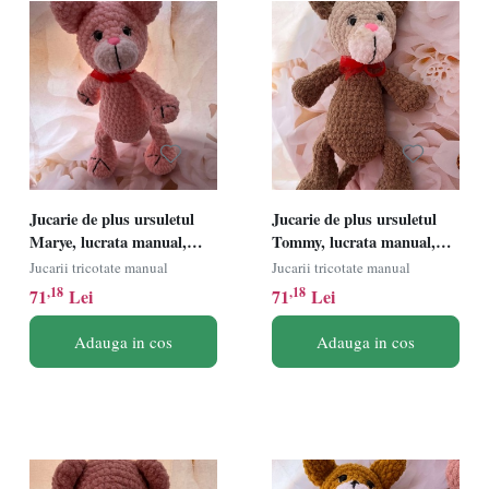
Jucarie de plus ursuletul
Jucarie de plus ursuletul
Marye, lucrata manual,
Tommy, lucrata manual,
handmade, textil, roz, 33
handmade, textil, maro/bej
Jucarii tricotate manual
Jucarii tricotate manual
cm
33 cm
,18
,18
71
Lei
71
Lei
Adauga in cos
Adauga in cos