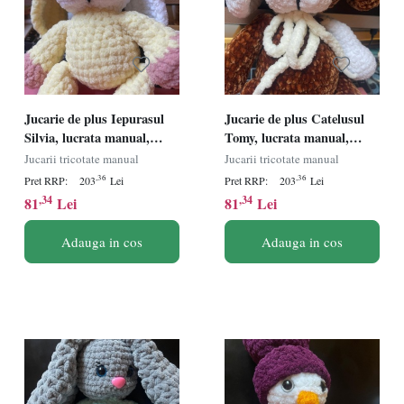
Jucarie de plus Iepurasul
Jucarie de plus Catelusul
Silvia, lucrata manual,
Tomy, lucrata manual,
handmade, textil, galben,
handmade, textil, maro/alb,
Jucarii tricotate manual
Jucarii tricotate manual
37 cm
35 cm
,36
,36
Pret RRP:
203
Lei
Pret RRP:
203
Lei
,34
,34
81
Lei
81
Lei
Adauga in cos
Adauga in cos