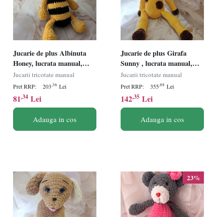
Jucarie de plus Albinuta
Jucarie de plus Girafa
Honey, lucrata manual,
Sunny , lucrata manual,
handmade, textil,
handmade, textil,
Jucarii tricotate manual
Jucarii tricotate manual
galben/negru, 37cm
galben/maro , 57 cm
,36
,88
Pret RRP:
203
Lei
Pret RRP:
355
Lei
,34
,35
81
Lei
142
Lei
Adauga in cos
Adauga in cos
23%