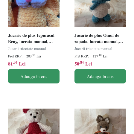
Jucarie de plus Iepurasul
Jucarie de plus Omul de
Beny, lucrata manual,
zapada, lucrata manual,
handmade, textil, galben,
handmade, textil,
Jucarii tricotate manual
Jucarii tricotate manual
35 cm
albastru/alb, 23 cm
,36
,10
Pret RRP:
203
Lei
Pret RRP:
127
Lei
,34
,84
81
Lei
50
Lei
Adauga in cos
Adauga in cos