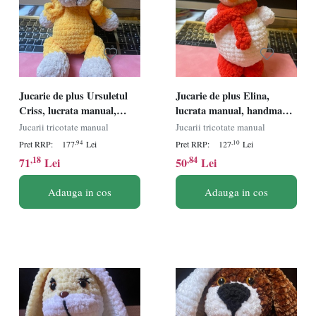
Jucarie de plus Ursuletul
Jucarie de plus Elina,
Criss, lucrata manual,
lucrata manual, handmade,
handmade, textil, galben,
textil, portocaliu/alb, 26 cm
Jucarii tricotate manual
Jucarii tricotate manual
29 cm
,94
,10
Pret RRP:
177
Lei
Pret RRP:
127
Lei
,18
,84
71
Lei
50
Lei
Adauga in cos
Adauga in cos