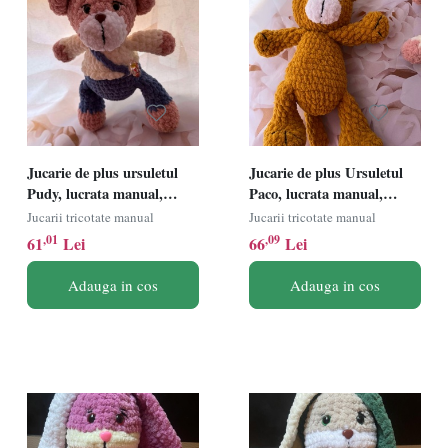
Jucarie de plus ursuletul
Jucarie de plus Ursuletul
Pudy, lucrata manual,
Paco, lucrata manual,
handmade, textil,
handmade, textil,
Jucarii tricotate manual
Jucarii tricotate manual
roz/albastru 26 cm
mustar/alb, 28 cm
,01
,09
61
Lei
66
Lei
Adauga in cos
Adauga in cos