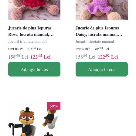
Jucarie de plus Iepuras
Jucarie de plus Iepuras
Rose, lucrata manual,
Daisy, lucrata manual,
handmade, textil, rosu/alb,
handmade, textil,
Jucarii tricotate manual
Jucarii tricotate manual
48 cm
mov/roz/bej, 44 cm
,04
,04
Pret RRP:
305
Lei
Pret RRP:
305
Lei
,62
,02
,62
,02
122
Lei
122
Lei
158
Lei
158
Lei
Adauga in cos
Adauga in cos
59%