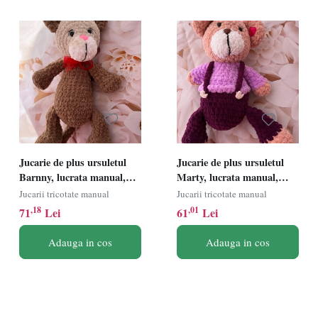
Jucarie de plus ursuletul
Jucarie de plus ursuletul
Barnny, lucrata manual,
Marty, lucrata manual,
handmade, textil, maro/bej,
handmade, textil, roz/mov,
Jucarii tricotate manual
Jucarii tricotate manual
30 cm
27 cm
,18
,01
71
Lei
61
Lei
Adauga in cos
Adauga in cos