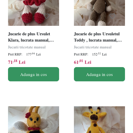
Jucarie de plus Ursulet
Jucarie de plus Ursuletul
Klara, lucrata manual,
Teddy , lucrata manual,
handmade, textil, roz/alb,
handmade, textil, maro/alb,
Jucarii tricotate manual
Jucarii tricotate manual
27 cm
35 cm
,94
,52
Pret RRP:
177
Lei
Pret RRP:
152
Lei
,18
,01
71
Lei
61
Lei
Adauga in cos
Adauga in cos