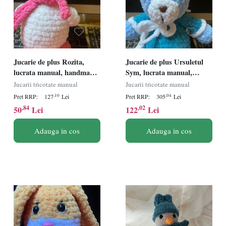
Jucarie de plus Rozita,
Jucarie de plus Ursuletul
lucrata manual, handmade,
Sym, lucrata manual,
textil, roz, 26 cm
handmade, textil, albastru,
Jucarii tricotate manual
Jucarii tricotate manual
50 cm
,10
,04
Pret RRP:
127
Lei
Pret RRP:
305
Lei
,84
,02
50
Lei
122
Lei
Adauga in cos
Adauga in cos