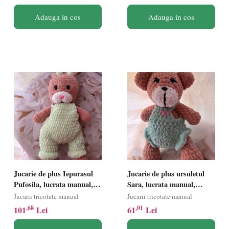
Adauga in cos
Adauga in cos
Jucarie de plus Iepurasul
Jucarie de plus ursuletul
Pufosila, lucrata manual,
Sara, lucrata manual,
handmade, textil, roz/verde,
handmade, textil,
Jucarii tricotate manual
Jucarii tricotate manual
48 cm
roz/albastru, 26 cm
,68
,01
101
Lei
61
Lei