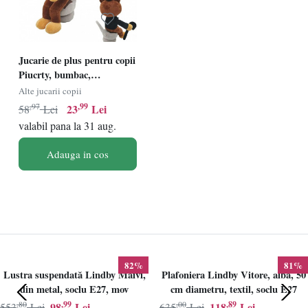
Jucarie de plus pentru copii
Piucrty, bumbac,
maro/negru/gri, 31 cm
Alte jucarii copii
,97
,99
23
Lei
58
Lei
valabil pana la 31 aug.
Adauga in cos
82%
81%
Lustra suspendată Lindby Maivi,
Plafoniera Lindby Vitore, alba, 50
din metal, soclu E27, mov
cm diametru, textil, soclu E27
,80
,99
,00
,89
98
Lei
118
Lei
553
Lei
635
Lei