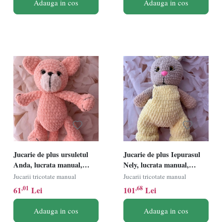
Adauga in cos
Adauga in cos
Jucarie de plus ursuletul
Jucarie de plus Iepurasul
Anda, lucrata manual,
Nely, lucrata manual,
handmade, textil, roz, 26
handmade, textil,
Jucarii tricotate manual
Jucarii tricotate manual
cm
galben/bej, 42 cm
,01
,68
61
Lei
101
Lei
Adauga in cos
Adauga in cos