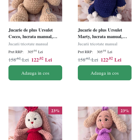
Jucarie de plus Ursulet
Jucarie de plus Ursulet
Cocco, lucrata manual,
Marty, lucrata manual,
handmade, textil, bej/alb,
handmade, textil,
Jucarii tricotate manual
Jucarii tricotate manual
30 cm
albastru/bej/alb, 30 cm
,04
,04
Pret RRP:
305
Lei
Pret RRP:
305
Lei
,62
,02
,62
,02
122
Lei
122
Lei
158
Lei
158
Lei
Adauga in cos
Adauga in cos
23%
23%