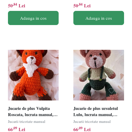
16 cm
textil,maro/galben, 16 cm
,84
,84
50
Lei
50
Lei
Adauga in cos
Adauga in cos
Jucarie de plus Vulpita
Jucarie de plus ursuletul
Roscata, lucrata manual,
Lulu, lucrata manual,
handmade, textil,
handmade, textil,
Jucarii tricotate manual
Jucarii tricotate manual
portocaliu/maro/alb, 27 cm
multicolor, 26 cm
,09
,09
66
Lei
66
Lei