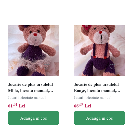
Jucarie de plus ursuletul
Jucarie de plus ursuletul
Milla, lucrata manual,
Bonye, lucrata manual,
handmade, textil, roz/mov,
handmade, textil,
Jucarii tricotate manual
Jucarii tricotate manual
26 cm
multicolor, 28 cm
,01
,09
61
Lei
66
Lei
Adauga in cos
Adauga in cos