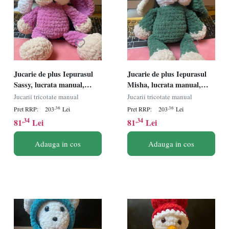
Jucarie de plus Iepurasul
Jucarie de plus Iepurasul
Sassy, lucrata manual,
Misha, lucrata manual,
handmade, textil, roz/alb,
handmade, textil, verde, 39
Jucarii tricotate manual
Jucarii tricotate manual
37 cm
cm
,36
,36
Pret RRP:
203
Lei
Pret RRP:
203
Lei
,34
,34
81
Lei
81
Lei
Adauga in cos
Adauga in cos