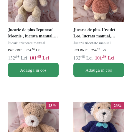
Jucarie de plus Iepurasul
Jucarie de plus Ursulet
Moonie , lucrata manual,
Leo, lucrata manual,
handmade, textil, alb/crem,
handmade, textil, roz/alb,
Jucarii tricotate manual
Jucarii tricotate manual
37 cm
27 cm
,20
,20
Pret RRP:
254
Lei
Pret RRP:
254
Lei
,18
,68
,18
,68
101
Lei
101
Lei
132
Lei
132
Lei
Adauga in cos
Adauga in cos
23%
23%