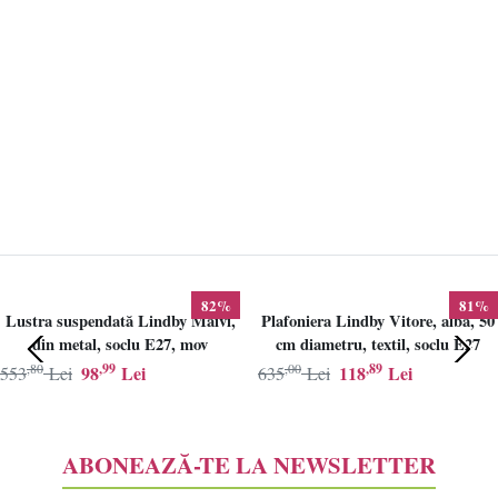
82%
81%
Lustra suspendată Lindby Maivi,
Plafoniera Lindby Vitore, alba, 50
din metal, soclu E27, mov
cm diametru, textil, soclu E27
,80
,99
,00
,89
98
Lei
118
Lei
553
Lei
635
Lei
ABONEAZĂ-TE LA NEWSLETTER