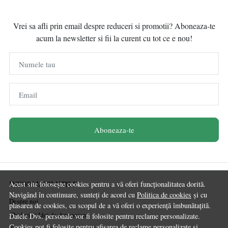
Vrei sa afli prin email despre reduceri si promotii? Aboneaza-te
acum la newsletter si fii la curent cu tot ce e nou!
Numele tau
Email
Aboneaza-te
INFORMATII UTILE
Acest site folosește cookies pentru a vă oferi funcționalitatea dorită.
Navigând în continuare, sunteți de acord cu
Politica de cookies
și cu
Despre noi
plasarea de cookies, cu scopul de a vă oferi o experiență îmbunătațită.
Ghiduri și Idei de Amenajare
Datele Dvs. personale vor fi folosite pentru reclame personalizate.
Cookies pot fi folosite pentru afisarea de reclame personalizate si