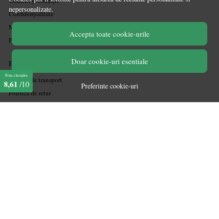
Termeni și condiții
nepersonalizate.
Confidențialitate
Mărturiile clienților
Accepta toate cookie-urile
Politica de Cookies
Doar cookie-uri esentiale
PLATA SI LIVRARE
Nota clienților
Politica de transport
8,61
/10
Preferinte cookie-uri
Politica de retur
Cum cumpăr
Coșul meu
Metode de plată
Garanție
ASISTENTA
Contactează-ne
Informatii legale
Întrebări frecvente