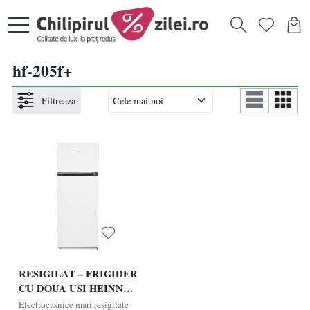
hf-205f+
Filtreaza
RESIGILAT – FRIGIDER
CU DOUA USI HEINNER
HF-205F+, Clasa F, 205L,
Electrocasnice mari resigilate