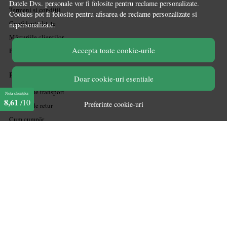
Datele Dvs. personale vor fi folosite pentru reclame personalizate.
Termeni și condiții
Cookies pot fi folosite pentru afisarea de reclame personalizate si
Confidențialitate
nepersonalizate.
Mărturiile clienților
Accepta toate cookie-urile
Politica de Cookies
PLATA SI LIVRARE
Doar cookie-uri esentiale
Politica de transport
Nota clienților
8,61
/10
Preferinte cookie-uri
Politica de retur
Cum cumpăr
Coșul meu
Metode de plată
Garanție
ASISTENTA
Contactează-ne
Informatii legale