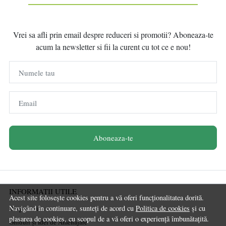
Vrei sa afli prin email despre reduceri si promotii? Aboneaza-te
acum la newsletter si fii la curent cu tot ce e nou!
Numele tau
Email
Aboneaza-te
INFORMATII UTILE
Acest site folosește cookies pentru a vă oferi funcționalitatea dorită.
Navigând în continuare, sunteți de acord cu
Politica de cookies
și cu
Despre noi
plasarea de cookies, cu scopul de a vă oferi o experiență îmbunătațită.
Ghiduri și Idei de Amenajare