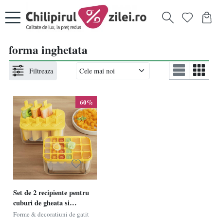
forma inghetata
Filtreaza
60%
Set de 2 recipiente pentru
cuburi de gheata si
inghetata YiChenPlus,
Forme & decoratiuni de gatit