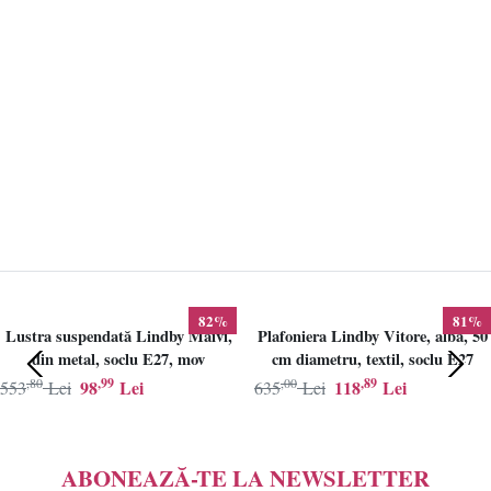
82%
81%
Lustra suspendată Lindby Maivi,
Plafoniera Lindby Vitore, alba, 50
din metal, soclu E27, mov
cm diametru, textil, soclu E27
,80
,99
,00
,89
98
Lei
118
Lei
553
Lei
635
Lei
ABONEAZĂ-TE LA NEWSLETTER