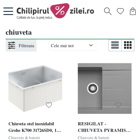
chiuveta
Filtreaza
Chiuveta otel inoxidabil
RESIGILAT -
Grohe K700 31726SD0, 1
CHIUVETA PYRAMIS
cuva, 550 x 450 mm, kit de
ALAZIA 1B 1D 79x50
Chiuvete & baterii
Chiuvete & baterii