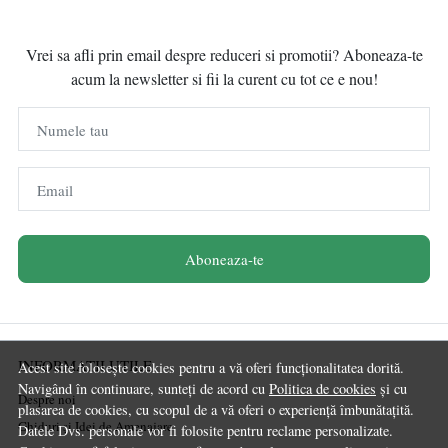
Vrei sa afli prin email despre reduceri si promotii? Aboneaza-te
acum la newsletter si fii la curent cu tot ce e nou!
Numele tau
Email
Aboneaza-te
INFORMATII UTILE
Acest site folosește cookies pentru a vă oferi funcționalitatea dorită.
Navigând în continuare, sunteți de acord cu
Politica de cookies
și cu
Despre noi
plasarea de cookies, cu scopul de a vă oferi o experiență îmbunătațită.
Ghiduri și Idei de Amenajare
Datele Dvs. personale vor fi folosite pentru reclame personalizate.