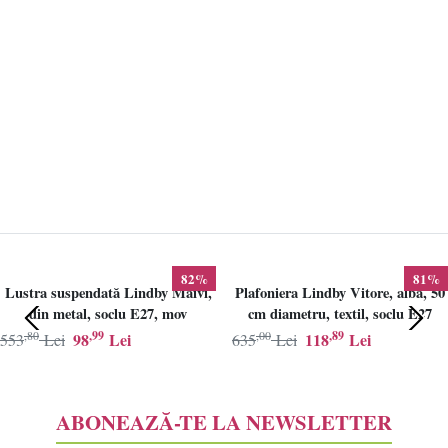
82%
81%
Lustra suspendată Lindby Maivi,
Plafoniera Lindby Vitore, alba, 50
din metal, soclu E27, mov
cm diametru, textil, soclu E27
,80
,99
,00
,89
98
Lei
118
Lei
553
Lei
635
Lei
ABONEAZĂ-TE LA NEWSLETTER