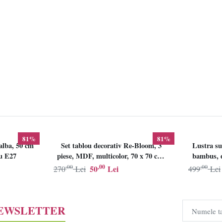
81%
81%
alba, 50 cm
Set tablou decorativ Re-Bloom, 3
Lustra su
lu E27
piese, MDF, multicolor, 70 x 70 cm,
bambus, d
Resigilat, Grad B
,00
,00
,00
50
Lei
270
Lei
499
Lei
NEWSLETTER
Numele t