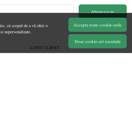
Aboneaza-te
Accepta toate cookie-urile
es, cu scopul de a vă oferi o
 si nepersonalizate.
Doar cookie-uri esentiale
CONT CLIENT
Acces cont
Înregistrare
Contul meu
Ieșire
Istoric comenzi
Produse favorite