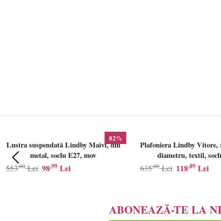
82%
Lustra suspendată Lindby Maivi, din
Plafoniera Lindby Vitore, 
metal, soclu E27, mov
diametru, textil, soc
,80
,99
,00
,89
98
Lei
118
Lei
553
Lei
635
Lei
ABONEAZĂ-TE LA 