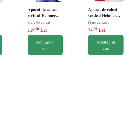
Aparat de calcat
Aparat de calcat
vertical Heinner
vertical Heinner
HGS-1600BK,
HGS-1400RD,
Fiare de calcat
Fiare de calcat
1630W, Rezervor
Putere 1240-
,00
,00
119
Lei
74
Lei
t
detasabil 250ml,
1470W, Talpa din
Negru
inox, Pliabil pentru
Adauga in
Adauga in
depozitare usoara,
cos
cos
Perie inclusa,
Capacitate rezervor
apa 120ml,
Alb/Rosu