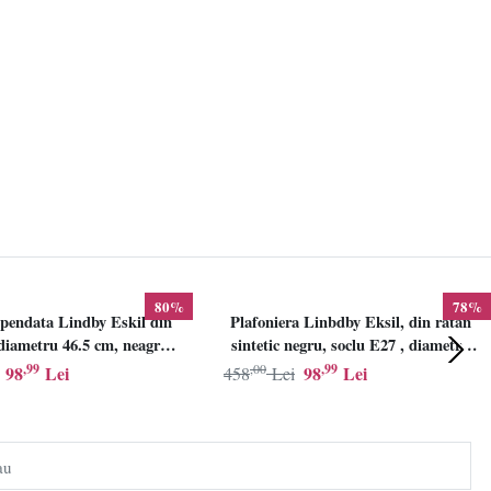
80%
78%
pendata Lindby Eskil din
Plafoniera Linbdby Eksil, din ratan
iametru 46.5 cm, neagra,
sintetic negru, soclu E27 , diametru
E27
46.5cm, LINDBY
,99
,00
,99
98
Lei
98
Lei
458
Lei
au