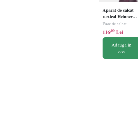
Aparat de calcat
vertical Heinner
HGS-1100PP,
Fiare de calcat
1100W, Rezervor
,00
116
Lei
detasabil 0.25L, Je
abur continuu,
Adauga in
Debit de abur
cos
17+/-4g min, Mov