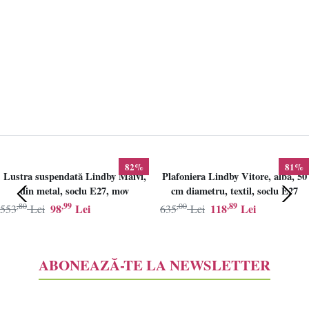
82%
81%
Lustra suspendată Lindby Maivi,
Plafoniera Lindby Vitore, alba, 50
din metal, soclu E27, mov
cm diametru, textil, soclu E27
,80
,99
,00
,89
98
Lei
118
Lei
553
Lei
635
Lei
ABONEAZĂ-TE LA NEWSLETTER