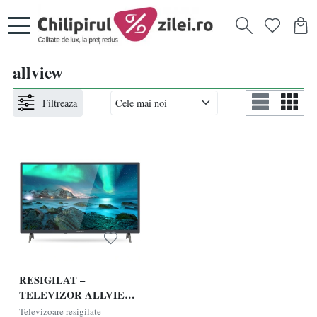
allview
Filtreaza
RESIGILAT –
TELEVIZOR ALLVIEW
32ATC6000, Clasa E,
Televizoare resigilate