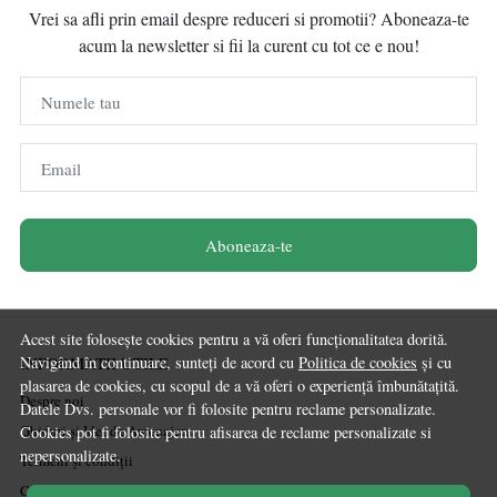
Vrei sa afli prin email despre reduceri si promotii? Aboneaza-te
acum la newsletter si fii la curent cu tot ce e nou!
Numele tau
Email
Aboneaza-te
Acest site folosește cookies pentru a vă oferi funcționalitatea dorită.
Navigând în continuare, sunteți de acord cu
Politica de cookies
și cu
INFORMATII UTILE
plasarea de cookies, cu scopul de a vă oferi o experiență îmbunătațită.
Despre noi
Datele Dvs. personale vor fi folosite pentru reclame personalizate.
Ghiduri și Idei de Amenajare
Cookies pot fi folosite pentru afisarea de reclame personalizate si
nepersonalizate.
Termeni și condiții
Confidențialitate