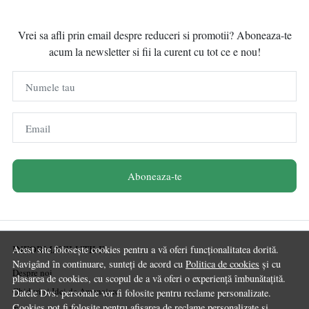
Vrei sa afli prin email despre reduceri si promotii? Aboneaza-te
acum la newsletter si fii la curent cu tot ce e nou!
Numele tau
Email
Aboneaza-te
INFORMATII UTILE
Acest site folosește cookies pentru a vă oferi funcționalitatea dorită.
Navigând în continuare, sunteți de acord cu
Politica de cookies
și cu
Despre noi
plasarea de cookies, cu scopul de a vă oferi o experiență îmbunătațită.
Ghiduri și Idei de Amenajare
Datele Dvs. personale vor fi folosite pentru reclame personalizate.
Cookies pot fi folosite pentru afisarea de reclame personalizate si