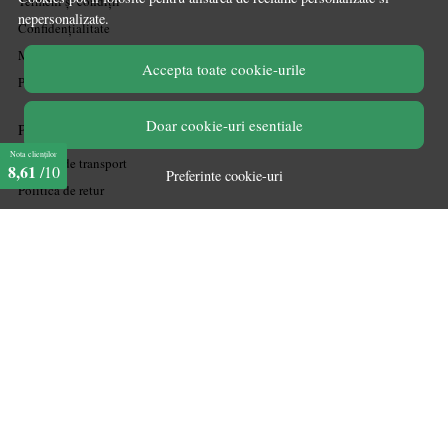
Termeni și condiții
nepersonalizate.
Confidențialitate
Mărturiile clienților
Accepta toate cookie-urile
Politica de Cookies
Doar cookie-uri esentiale
PLATA SI LIVRARE
Nota clienților
Politica de transport
8,61
/10
Preferinte cookie-uri
Politica de retur
Cum cumpăr
Coșul meu
Metode de plată
Garanție
ASISTENTA
Contactează-ne
Informatii legale
Întrebări frecvente