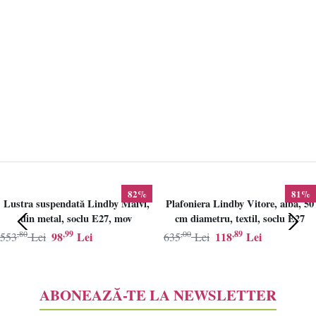
82%
81%
Lustra suspendată Lindby Maivi,
Plafoniera Lindby Vitore, alba, 50
din metal, soclu E27, mov
cm diametru, textil, soclu E27
,80
,99
,00
,89
98
Lei
118
Lei
553
Lei
635
Lei
ABONEAZĂ-TE LA NEWSLETTER