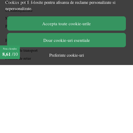
Termeni și condiții
Cookies pot fi folosite pentru afisarea de reclame personalizate si
nepersonalizate.
Confidențialitate
Mărturiile clienților
Accepta toate cookie-urile
Politica de Cookies
PLATA SI LIVRARE
Doar cookie-uri esentiale
Nota clienților
Politica de transport
8,61
/10
Preferinte cookie-uri
Politica de retur
Cum cumpăr
Coșul meu
Metode de plată
Garanție
ASISTENTA
Contactează-ne
Informatii legale
Întrebări frecvente