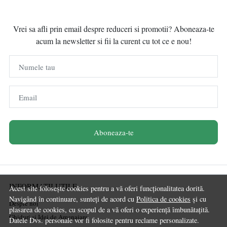
Vrei sa afli prin email despre reduceri si promotii? Aboneaza-te
acum la newsletter si fii la curent cu tot ce e nou!
Numele tau
Email
Aboneaza-te
INFORMATII UTILE
Acest site folosește cookies pentru a vă oferi funcționalitatea dorită.
Navigând în continuare, sunteți de acord cu
Politica de cookies
și cu
Despre noi
plasarea de cookies, cu scopul de a vă oferi o experiență îmbunătațită.
Ghiduri și Idei de Amenajare
Datele Dvs. personale vor fi folosite pentru reclame personalizate.