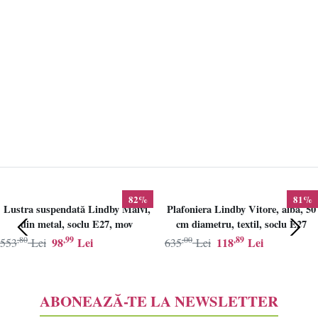
82%
81%
Lustra suspendată Lindby Maivi,
Plafoniera Lindby Vitore, alba, 50
din metal, soclu E27, mov
cm diametru, textil, soclu E27
,80
,99
,00
,89
98
Lei
118
Lei
553
Lei
635
Lei
ABONEAZĂ-TE LA NEWSLETTER