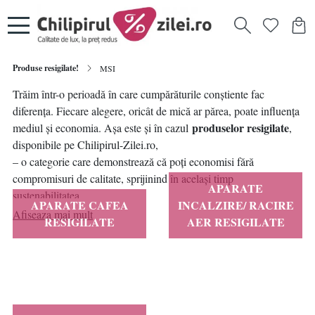
Produse resigilate!
MSI
Trăim într-o perioadă în care cumpărăturile conștiente fac
diferența. Fiecare alegere, oricât de mică ar părea, poate influența
produselor resigilate
mediul și economia. Așa este și în cazul
,
disponibile pe Chilipirul-Zilei.ro,
– o categorie care demonstrează că poți economisi fără
compromisuri de calitate, sprijinind în același timp
APARATE
sustenabilitatea.
APARATE CAFEA
INCALZIRE/ RACIRE
Afiseaza mai mult
RESIGILATE
AER RESIGILATE
💚 Mici gesturi. Impact mare. Așa începe schimbarea.