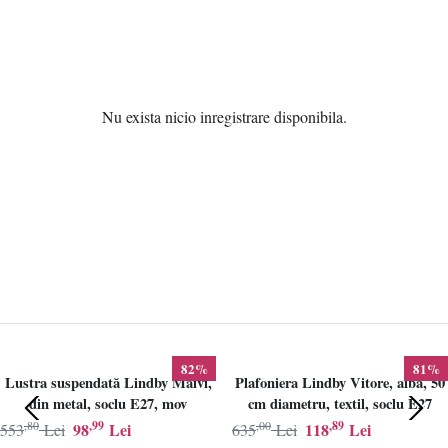
Nu exista nicio inregistrare disponibila.
82%
81%
Lustra suspendată Lindby Maivi,
Plafoniera Lindby Vitore, alba, 50
din metal, soclu E27, mov
cm diametru, textil, soclu E27
,80
,99
,00
,89
98
Lei
118
Lei
553
Lei
635
Lei