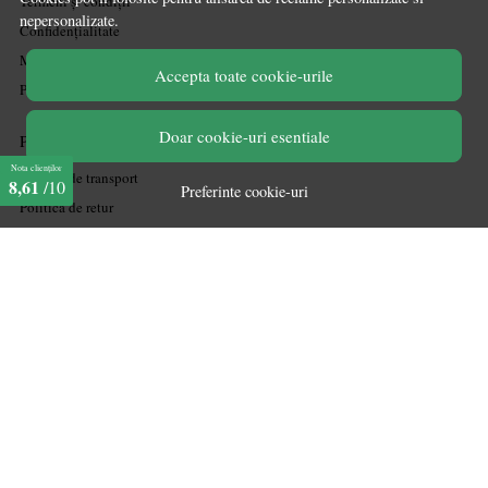
Termeni și condiții
nepersonalizate.
Confidențialitate
Mărturiile clienților
Accepta toate cookie-urile
Politica de Cookies
Doar cookie-uri esentiale
PLATA SI LIVRARE
Nota clienților
Politica de transport
8,61
/10
Preferinte cookie-uri
Politica de retur
Cum cumpăr
Coșul meu
Metode de plată
Garanție
ASISTENTA
Contactează-ne
Informatii legale
Întrebări frecvente