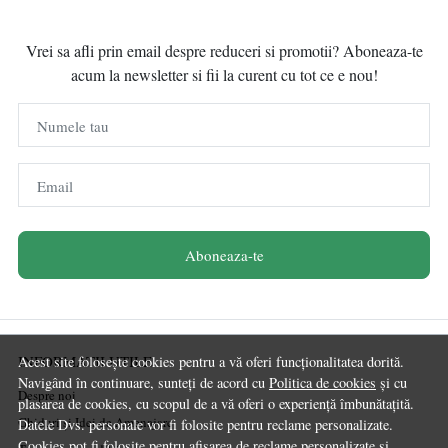
Vrei sa afli prin email despre reduceri si promotii? Aboneaza-te
acum la newsletter si fii la curent cu tot ce e nou!
Numele tau
Email
Aboneaza-te
INFORMATII UTILE
Acest site folosește cookies pentru a vă oferi funcționalitatea dorită.
Navigând în continuare, sunteți de acord cu
Politica de cookies
și cu
Despre noi
plasarea de cookies, cu scopul de a vă oferi o experiență îmbunătațită.
Ghiduri și Idei de Amenajare
Datele Dvs. personale vor fi folosite pentru reclame personalizate.
Cookies pot fi folosite pentru afisarea de reclame personalizate si