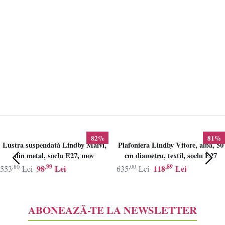
82%
81%
Lustra suspendată Lindby Maivi,
Plafoniera Lindby Vitore, alba, 50
din metal, soclu E27, mov
cm diametru, textil, soclu E27
,80
,99
,00
,89
98
Lei
118
Lei
553
Lei
635
Lei
ABONEAZĂ-TE LA NEWSLETTER