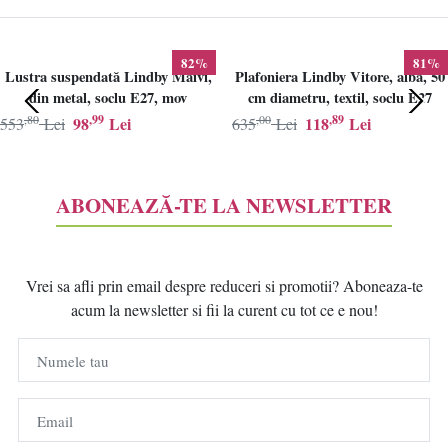
82%
81%
Lustra suspendată Lindby Maivi,
Plafoniera Lindby Vitore, alba, 50
din metal, soclu E27, mov
cm diametru, textil, soclu E27
,80
,99
,00
,89
98
Lei
118
Lei
553
Lei
635
Lei
ABONEAZĂ-TE LA NEWSLETTER
Vrei sa afli prin email despre reduceri si promotii? Aboneaza-te
acum la newsletter si fii la curent cu tot ce e nou!
Numele tau
Email