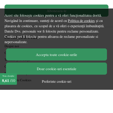
Aboneaza-te
Acest site folosește cookies pentru a vă oferi funcționalitatea dorită.
Navigând în continuare, sunteți de acord cu
Politica de cookies
și cu
plasarea de cookies, cu scopul de a vă oferi o experiență îmbunătațită.
Datele Dvs. personale vor fi folosite pentru reclame personalizate.
Cookies pot fi folosite pentru afisarea de reclame personalizate si
INFORMATII UTILE
nepersonalizate.
Despre noi
Ghiduri și Idei de Amenajare
Accepta toate cookie-urile
Termeni și condiții
Confidențialitate
Doar cookie-uri esentiale
Mărturiile clienților
Nota clienților
8,61
/10
Politica de Cookies
Preferinte cookie-uri
PLATA SI LIVRARE
Politica de transport
Politica de retur