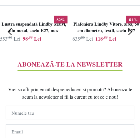
82%
81%
Lustra suspendată Lindby Maivi,
Plafoniera Lindby Vitore, alba, 50
din metal, soclu E27, mov
cm diametru, textil, soclu E27
,80
,99
,00
,89
98
Lei
118
Lei
553
Lei
635
Lei
ABONEAZĂ-TE LA NEWSLETTER
Vrei sa afli prin email despre reduceri si promotii? Aboneaza-te
acum la newsletter si fii la curent cu tot ce e nou!
Numele tau
Email