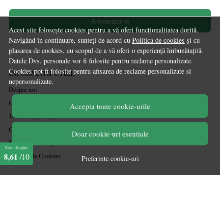
Aboneaza-te
Acest site folosește cookies pentru a vă oferi funcționalitatea dorită.
Navigând în continuare, sunteți de acord cu
Politica de cookies
și cu
plasarea de cookies, cu scopul de a vă oferi o experiență îmbunătațită.
Datele Dvs. personale vor fi folosite pentru reclame personalizate.
Cookies pot fi folosite pentru afisarea de reclame personalizate si
INFORMATII UTILE
nepersonalizate.
Despre noi
Ghiduri și Idei de Amenajare
Accepta toate cookie-urile
Termeni și condiții
Confidențialitate
Doar cookie-uri esentiale
Mărturiile clienților
Nota clienților
8,61
/10
Politica de Cookies
Preferinte cookie-uri
PLATA SI LIVRARE
Politica de transport
Politica de retur