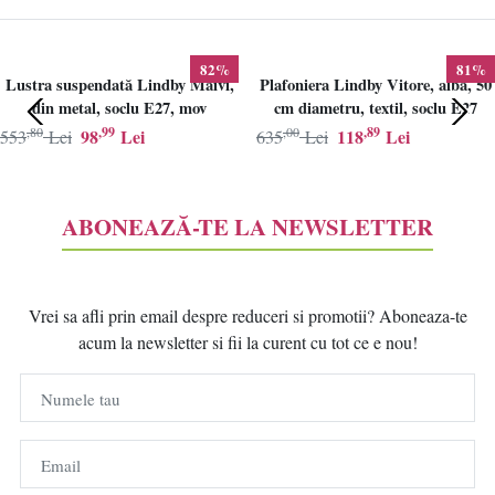
82%
81%
Lustra suspendată Lindby Maivi,
Plafoniera Lindby Vitore, alba, 50
din metal, soclu E27, mov
cm diametru, textil, soclu E27
,80
,99
,00
,89
98
Lei
118
Lei
553
Lei
635
Lei
ABONEAZĂ-TE LA NEWSLETTER
Vrei sa afli prin email despre reduceri si promotii? Aboneaza-te
acum la newsletter si fii la curent cu tot ce e nou!
Numele tau
Email