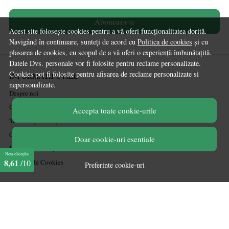
Aboneaza-te
Acest site folosește cookies pentru a vă oferi funcționalitatea dorită.
Navigând în continuare, sunteți de acord cu
Politica de cookies
și cu
plasarea de cookies, cu scopul de a vă oferi o experiență îmbunătațită.
Datele Dvs. personale vor fi folosite pentru reclame personalizate.
Cookies pot fi folosite pentru afisarea de reclame personalizate si
INFORMATII UTILE
nepersonalizate.
Despre noi
Ghiduri și Idei de Amenajare
Accepta toate cookie-urile
Termeni și condiții
Confidențialitate
Doar cookie-uri esentiale
Mărturiile clienților
Nota clienților
8,61
/10
Politica de Cookies
Preferinte cookie-uri
PLATA SI LIVRARE
Politica de transport
Politica de retur