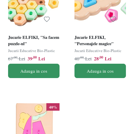
Jucarie ELFIKI, "Sa facem
Jucarie ELFIKI,
puzzle-ul"
"Personajele magice"
Jucarii Educative Bio-Plastic
Jucarii Educative Bio-Plastic
,00
,00
,00
,00
39
Lei
28
Lei
67
Lei
40
Lei
Adauga in cos
Adauga in cos
40%