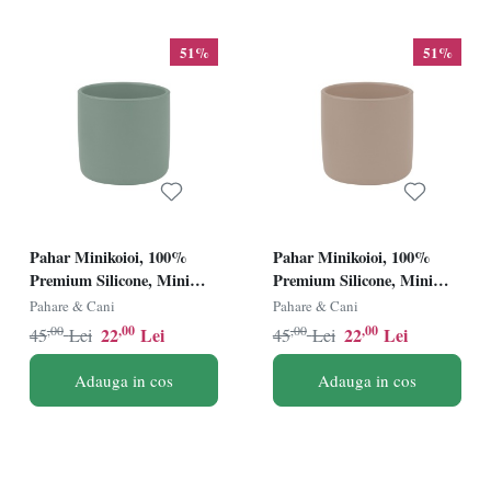
51%
51%
Pahar Minikoioi, 100%
Pahar Minikoioi, 100%
Premium Silicone, Mini
Premium Silicone, Mini
Cup â€“ Bubble Beige
Cup â€“ River Green
Pahare & Cani
Pahare & Cani
,00
,00
,00
,00
22
Lei
22
Lei
45
Lei
45
Lei
Adauga in cos
Adauga in cos