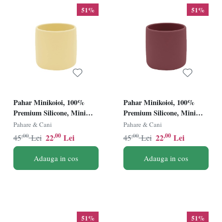
51%
51%
Pahar Minikoioi, 100%
Pahar Minikoioi, 100%
Premium Silicone, Mini
Premium Silicone, Mini
Cup â€“ Mellow Yellow
Cup â€“ Velvet Rose
Pahare & Cani
Pahare & Cani
,00
,00
,00
,00
22
Lei
22
Lei
45
Lei
45
Lei
Adauga in cos
Adauga in cos
51%
51%