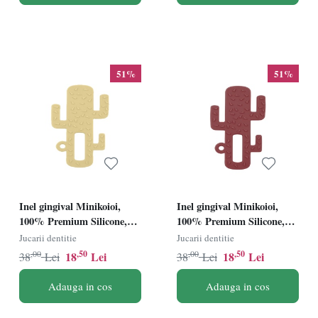
51%
51%
Inel gingival Minikoioi,
Inel gingival Minikoioi,
100% Premium Silicone,
100% Premium Silicone,
Cactus â€“ Mellow Yellow
Cactus â€“ Velvet Rose
Jucarii dentitie
Jucarii dentitie
,00
,50
,00
,50
18
Lei
18
Lei
38
Lei
38
Lei
Adauga in cos
Adauga in cos