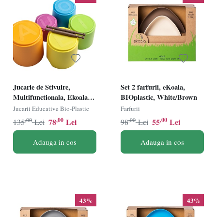
Jucarie de Stivuire,
Set 2 farfurii, eKoala,
Multifunctionala, Ekoala,
BIOplastic, White/Brown
BIOplastic
Jucarii Educative Bio-Plastic
Farfurii
,00
,00
,00
,00
78
Lei
55
Lei
135
Lei
98
Lei
Adauga in cos
Adauga in cos
43%
43%