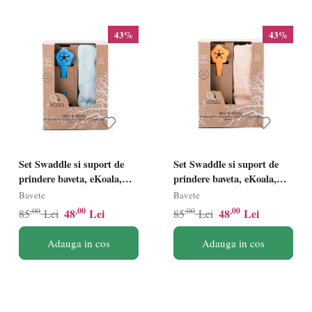
43%
43%
Set Swaddle si suport de
Set Swaddle si suport de
prindere baveta, eKoala,
prindere baveta, eKoala,
Blue
Orange
Bavete
Bavete
,00
,00
,00
,00
48
Lei
48
Lei
85
Lei
85
Lei
Adauga in cos
Adauga in cos