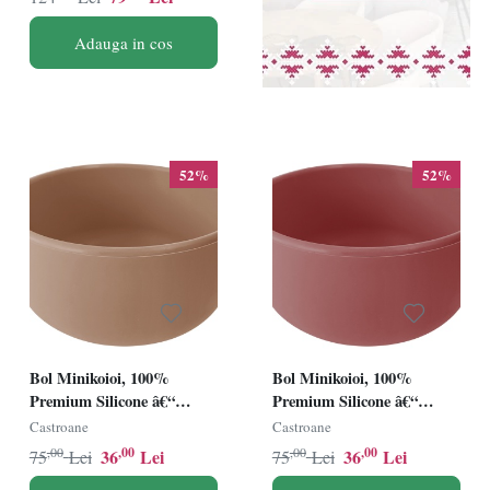
Adauga in cos
52%
52%
Bol Minikoioi, 100%
Bol Minikoioi, 100%
Premium Silicone â€“
Premium Silicone â€“
Woody Brown
Velvet Rose
Castroane
Castroane
,00
,00
,00
,00
36
Lei
36
Lei
75
Lei
75
Lei