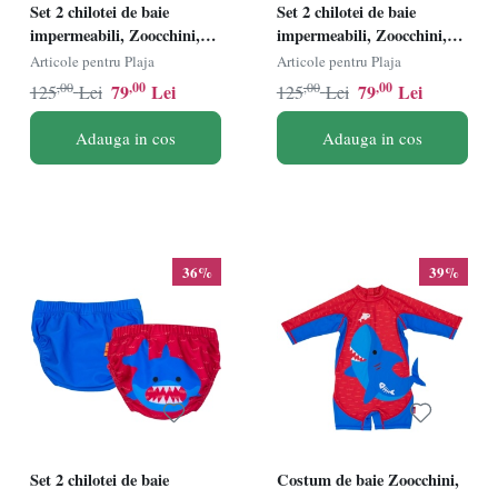
Set 2 chilotei de baie
Set 2 chilotei de baie
impermeabili, Zoocchini,
impermeabili, Zoocchini,
protectie UPF50+, marime
protectie UPF50+, marime
Articole pentru Plaja
Articole pentru Plaja
M, 12-24 Luni Ã¢â‚¬â€œ
L, 24-36 Luni Ã¢â‚¬â€œ
,00
,00
,00
,00
79
Lei
79
Lei
125
Lei
125
Lei
Pink Shark
Shark
Adauga in cos
Adauga in cos
36%
39%
Set 2 chilotei de baie
Costum de baie Zoocchini,