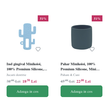
51%
51%
Inel gingival Minikoioi,
Pahar Minikoioi, 100%
100% Premium Silicone,
Premium Silicone, Mini
Cactus â€“ MIneral Blue
Cup â€“ Deep Blue
Jucarii dentitie
Pahare & Cani
,00
,50
,00
,00
18
Lei
22
Lei
38
Lei
45
Lei
Adauga in cos
Adauga in cos