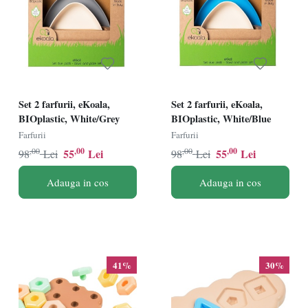
Set 2 farfurii, eKoala,
Set 2 farfurii, eKoala,
BIOplastic, White/Grey
BIOplastic, White/Blue
Farfurii
Farfurii
,00
,00
,00
,00
55
Lei
55
Lei
98
Lei
98
Lei
Adauga in cos
Adauga in cos
41%
30%