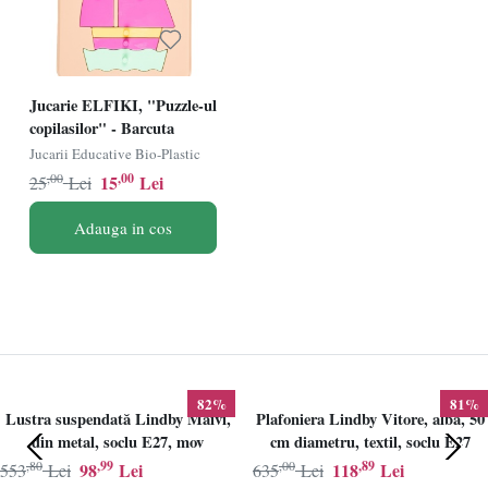
Jucarie ELFIKI, "Puzzle-ul
copilasilor" - Barcuta
Jucarii Educative Bio-Plastic
,00
,00
15
Lei
25
Lei
Adauga in cos
82%
81%
Lustra suspendată Lindby Maivi,
Plafoniera Lindby Vitore, alba, 50
din metal, soclu E27, mov
cm diametru, textil, soclu E27
,80
,99
,00
,89
98
Lei
118
Lei
553
Lei
635
Lei