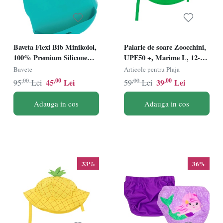
Baveta Flexi Bib Minikoioi,
Palarie de soare Zoocchini,
100% Premium Silicone
UPF50 +, Marime L, 12-24
â€“ Aqua Green
Luni - Dino
Bavete
Articole pentru Plaja
,00
,00
,00
,00
45
Lei
39
Lei
95
Lei
59
Lei
Adauga in cos
Adauga in cos
33%
36%