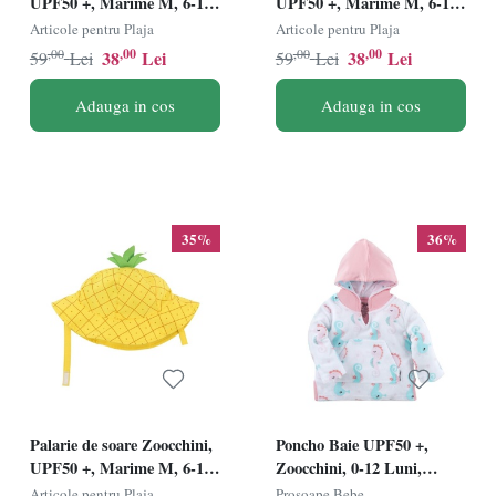
UPF50 +, Marime M, 6-12
UPF50 +, Marime M, 6-12
Luni - Mermaid
Luni - Dino
Articole pentru Plaja
Articole pentru Plaja
,00
,00
,00
,00
38
Lei
38
Lei
59
Lei
59
Lei
Adauga in cos
Adauga in cos
35%
36%
Palarie de soare Zoocchini,
Poncho Baie UPF50 +,
UPF50 +, Marime M, 6-12
Zoocchini, 0-12 Luni,
Luni - Ananas
Seahorse
Articole pentru Plaja
Prosoape Bebe