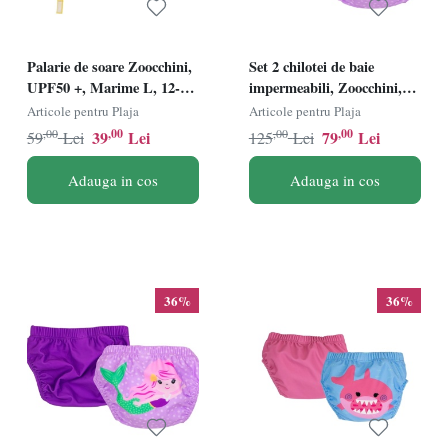
Palarie de soare Zoocchini,
Set 2 chilotei de baie
UPF50 +, Marime L, 12-24
impermeabili, Zoocchini,
Luni - Ananas
protectie UPF50+, marime
Articole pentru Plaja
Articole pentru Plaja
L, 24-36 Luni Ã¢â‚¬â€œ
,00
,00
,00
,00
39
Lei
79
Lei
59
Lei
125
Lei
Sirena
Adauga in cos
Adauga in cos
36%
36%