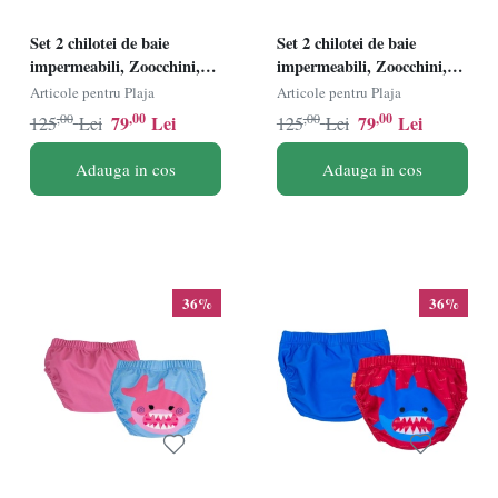
Set 2 chilotei de baie
Set 2 chilotei de baie
impermeabili, Zoocchini,
impermeabili, Zoocchini,
protectie UPF50+, marime
protectie UPF50+, marime
Articole pentru Plaja
Articole pentru Plaja
M, 12-24 Luni Ã¢â‚¬â€œ
L, 24-36 Luni Ã¢â‚¬â€œ
,00
,00
,00
,00
79
Lei
79
Lei
125
Lei
125
Lei
Sirena
Pink Shark
Adauga in cos
Adauga in cos
36%
36%