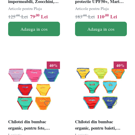
impermeabili, Zoocchini,
protectie UPF50+, Marime
protectie UPF50+, marime
L, 24-36 luni - Shark
Articole pentru Plaja
Articole pentru Plaja
M, 12-24 Luni Ã¢â‚¬â€œ
,00
,00
,00
,00
79
Lei
110
Lei
125
Lei
183
Lei
Shark
Adauga in cos
Adauga in cos
40%
40%
Chilotei din bumbac
Chilotei din bumbac
organic, pentru fete,
organic, pentru baieti,
Zoocchini, Zilele
Zoocchini, Zilele
Lenjerie
Lenjerie