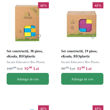
42%
42%
Set constructii, 38 piese,
Set constructii, 19 piese,
eKoala, BIOplastic
eKoala, BIOplastic
Jucarii Educative Bio-Plastic
Jucarii Educative Bio-Plastic
,00
,00
,00
,00
92
Lei
52
Lei
160
Lei
90
Lei
Adauga in cos
Adauga in cos
42%
43%