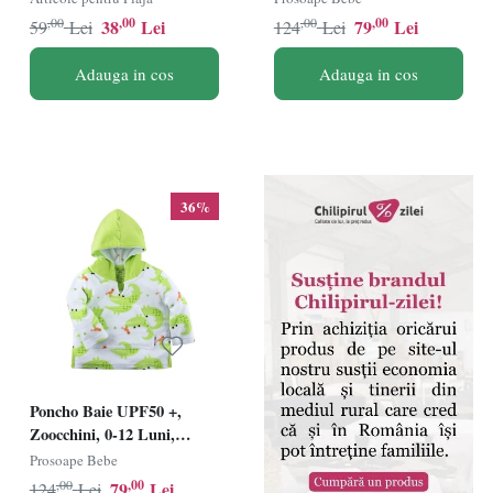
,00
,00
,00
,00
38
Lei
79
Lei
59
Lei
124
Lei
Adauga in cos
Adauga in cos
36%
Poncho Baie UPF50 +,
Zoocchini, 0-12 Luni,
Alligator
Prosoape Bebe
,00
,00
79
Lei
124
Lei