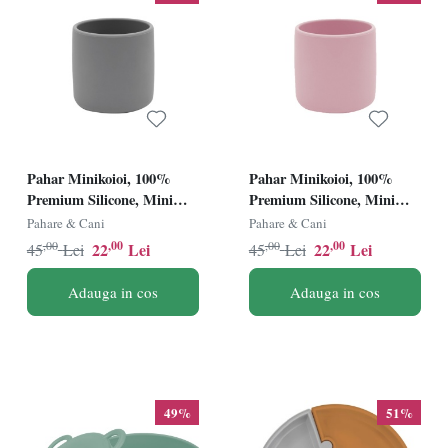
Pahar Minikoioi, 100%
Pahar Minikoioi, 100%
Premium Silicone, Mini
Premium Silicone, Mini
Cup â€“ Powder Grey
Cup â€“ Pinky Pink
Pahare & Cani
Pahare & Cani
,00
,00
,00
,00
22
Lei
22
Lei
45
Lei
45
Lei
Adauga in cos
Adauga in cos
49%
51%