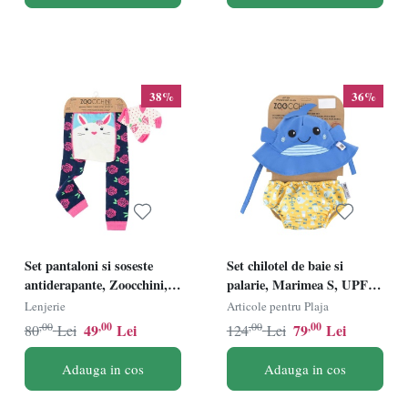
38%
36%
Set pantaloni si soseste
Set chilotel de baie si
antiderapante, Zoocchini,
palarie, Marimea S, UPF
12-18 Luni, Bunny
50+, Zoocchini, Whale
Lenjerie
Articole pentru Plaja
,00
,00
,00
,00
49
Lei
79
Lei
80
Lei
124
Lei
Adauga in cos
Adauga in cos