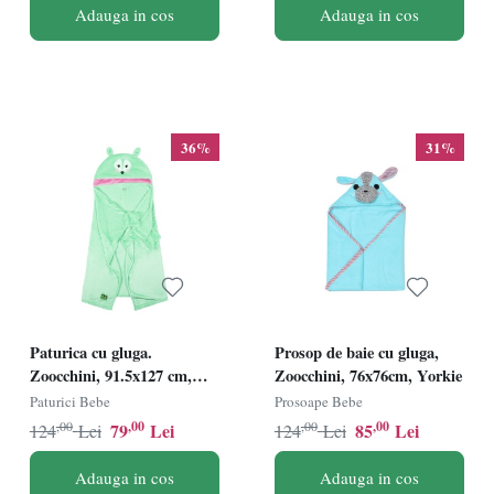
Adauga in cos
Adauga in cos
36%
31%
Paturica cu gluga.
Prosop de baie cu gluga,
Zoocchini, 91.5x127 cm,
Zoocchini, 76x76cm, Yorkie
Fawn
Paturici Bebe
Prosoape Bebe
,00
,00
,00
,00
79
Lei
85
Lei
124
Lei
124
Lei
Adauga in cos
Adauga in cos