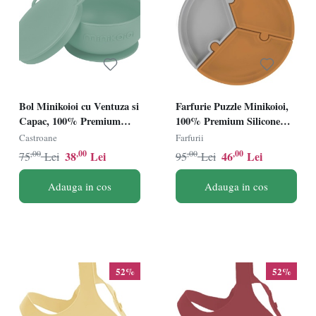
Bol Minikoioi cu Ventuza si
Farfurie Puzzle Minikoioi,
Capac, 100% Premium
100% Premium Silicone
Silicone â€“ River Green
â€“ Woody Brown/Powder
Castroane
Farfurii
Grey
,00
,00
,00
,00
38
Lei
46
Lei
75
Lei
95
Lei
Adauga in cos
Adauga in cos
52%
52%