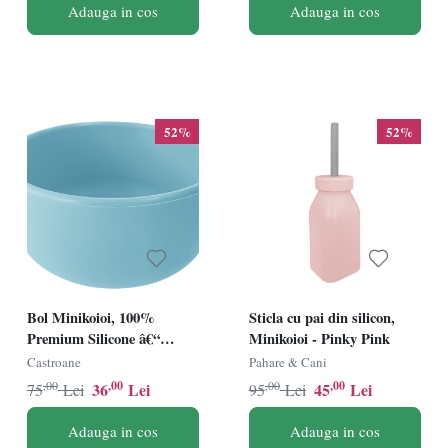
Adauga in cos
Adauga in cos
52%
52%
Bol Minikoioi, 100%
Sticla cu pai din silicon,
Premium Silicone â€“
Minikoioi - Pinky Pink
Mineral Blue
Castroane
Pahare & Cani
,00
,00
,00
,00
36
Lei
45
Lei
75
Lei
95
Lei
Adauga in cos
Adauga in cos