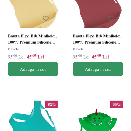
Baveta Flexi Bib Minikoioi,
Baveta Flexi Bib Minikoioi,
100% Premium Silicone
100% Premium Silicone
â€“ Mellow Yellow
â€“ Velvet Rose
Bavete
Bavete
,00
,00
,00
,00
45
Lei
45
Lei
95
Lei
95
Lei
Adauga in cos
Adauga in cos
52%
33%