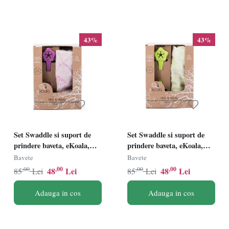
43%
43%
Set Swaddle si suport de
Set Swaddle si suport de
prindere baveta, eKoala,
prindere baveta, eKoala,
Purple
Green
Bavete
Bavete
,00
,00
,00
,00
48
Lei
48
Lei
85
Lei
85
Lei
Adauga in cos
Adauga in cos