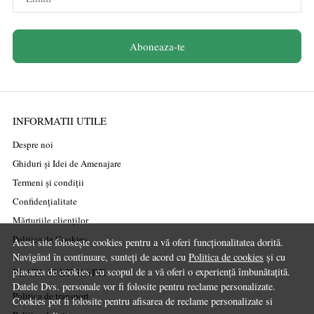
Aboneaza-te
INFORMATII UTILE
Despre noi
Ghiduri și Idei de Amenajare
Termeni și condiții
Confidențialitate
Mărturiile clienților
Politica de Cookies
Acest site folosește cookies pentru a vă oferi funcționalitatea dorită.
Navigând în continuare, sunteți de acord cu
Politica de cookies
și cu
PLATA SI LIVRARE
plasarea de cookies, cu scopul de a vă oferi o experiență îmbunătațită.
Datele Dvs. personale vor fi folosite pentru reclame personalizate.
Politica de transport
Cookies pot fi folosite pentru afisarea de reclame personalizate si