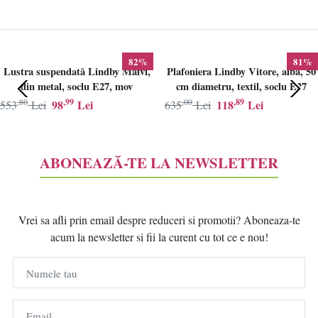
82%
81%
Lustra suspendată Lindby Maivi,
Plafoniera Lindby Vitore, alba, 50
din metal, soclu E27, mov
cm diametru, textil, soclu E27
,80
,99
,00
,89
98
Lei
118
Lei
553
Lei
635
Lei
ABONEAZĂ-TE LA NEWSLETTER
Vrei sa afli prin email despre reduceri si promotii? Aboneaza-te
acum la newsletter si fii la curent cu tot ce e nou!
Numele tau
Email