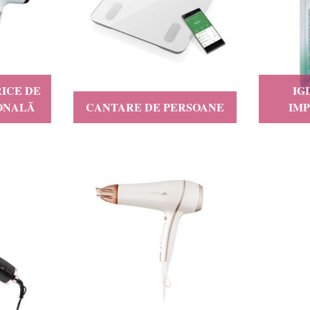
ICE DE
IG
SONALĂ
CANTARE DE PERSOANE
IM