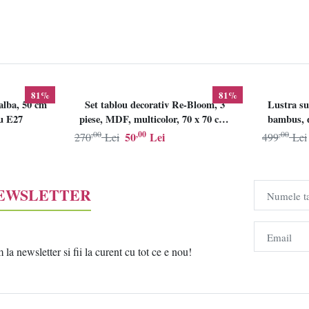
81%
81%
alba, 50 cm
Set tablou decorativ Re-Bloom, 3
Lustra su
lu E27
piese, MDF, multicolor, 70 x 70 cm,
bambus, d
Resigilat, Grad B
,00
,00
,00
50
Lei
270
Lei
499
Lei
NEWSLETTER
Numele t
Email
a newsletter si fii la curent cu tot ce e nou!