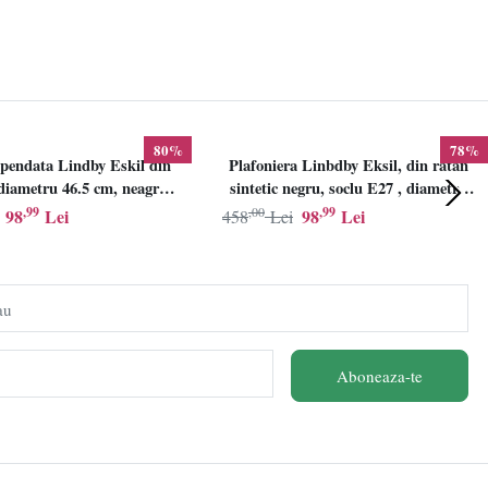
80%
78%
pendata Lindby Eskil din
Plafoniera Linbdby Eksil, din ratan
iametru 46.5 cm, neagra,
sintetic negru, soclu E27 , diametru
E27
46.5cm, LINDBY
,99
,00
,99
98
Lei
98
Lei
458
Lei
au
Aboneaza-te