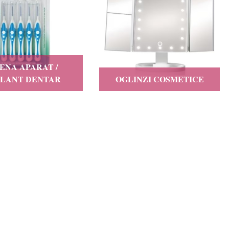
IENA APARAT /
PLANT DENTAR
OGLINZI COSMETICE