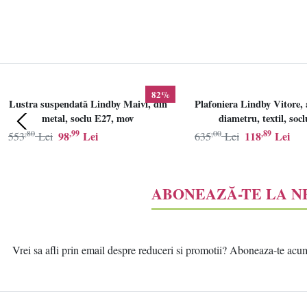
82%
Lustra suspendată Lindby Maivi, din
Plafoniera Lindby Vitore, 
metal, soclu E27, mov
diametru, textil, soc
,80
,99
,00
,89
98
Lei
118
Lei
553
Lei
635
Lei
ABONEAZĂ-TE LA 
Vrei sa afli prin email despre reduceri si promotii? Aboneaza-te acum l