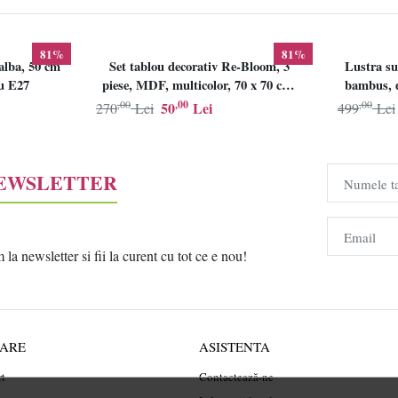
81%
81%
alba, 50 cm
Set tablou decorativ Re-Bloom, 3
Lustra su
lu E27
piese, MDF, multicolor, 70 x 70 cm,
bambus, d
Resigilat, Grad B
,00
,00
,00
50
Lei
270
Lei
499
Lei
NEWSLETTER
Numele t
Email
a newsletter si fii la curent cu tot ce e nou!
RARE
ASISTENTA
rt
Contactează-ne