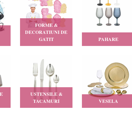
FORME &
DECORATIUNI DE
GATIT
PAHARE
DE
USTENSILE &
TACAMURI
VESELA