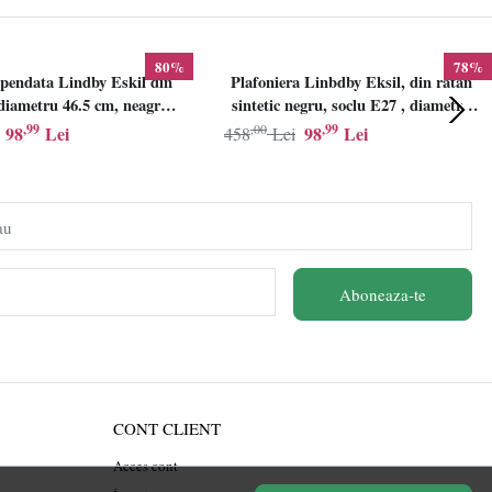
80%
78%
pendata Lindby Eskil din
Plafoniera Linbdby Eksil, din ratan
iametru 46.5 cm, neagra,
sintetic negru, soclu E27 , diametru
E27
46.5cm, LINDBY
,99
,00
,99
98
Lei
98
Lei
458
Lei
au
Aboneaza-te
CONT CLIENT
Acces cont