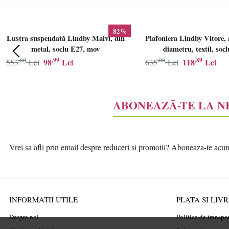
82%
Lustra suspendată Lindby Maivi, din
Plafoniera Lindby Vitore, 
metal, soclu E27, mov
diametru, textil, soc
,80
,99
,00
,89
98
Lei
118
Lei
553
Lei
635
Lei
ABONEAZĂ-TE LA 
Vrei sa afli prin email despre reduceri si promotii? Aboneaza-te acum l
INFORMATII UTILE
PLATA SI LIV
Despre noi
Politica de transpo