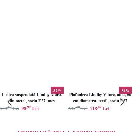
82%
81%
Lustra suspendată Lindby Maivi,
Plafoniera Lindby Vitore, alba, 50
din metal, soclu E27, mov
cm diametru, textil, soclu E27
,80
,99
,00
,89
98
Lei
118
Lei
553
Lei
635
Lei