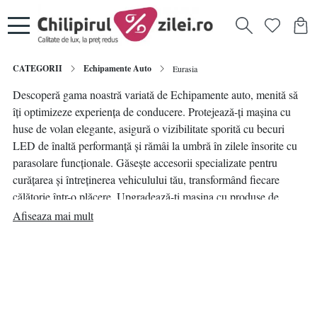
CATEGORII
Echipamente Auto
Eurasia
Descoperă gama noastră variată de Echipamente auto, menită să
îți optimizeze experiența de conducere. Protejează-ți mașina cu
huse de volan elegante, asigură o vizibilitate sporită cu becuri
LED de înaltă performanță și rămâi la umbră în zilele însorite cu
parasolare funcționale. Găsește accesorii specializate pentru
curățarea și întreținerea vehiculului tău, transformând fiecare
călătorie într-o plăcere. Upgradează-ți mașina cu produse de
calitate, disponibile la doar un clic distanță.
Afiseaza mai mult