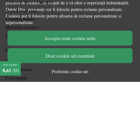
Ghiduri și Idei de Amenajare
plasarea de cookies, cu scopul de a vă oferi o experiență îmbunătațită.
Datele Dvs. personale vor fi folosite pentru reclame personalizate.
Termeni și condiții
Cookies pot fi folosite pentru afisarea de reclame personalizate si
Confidențialitate
nepersonalizate.
Mărturiile clienților
Politica de Cookies
Accepta toate cookie-urile
PLATA SI LIVRARE
Doar cookie-uri esentiale
Politica de transport
Nota clienților
Politica de retur
8,61
/10
Preferinte cookie-uri
Cum cumpăr
Coșul meu
Metode de plată
Garanție
ASISTENTA
Contactează-ne
Informatii legale