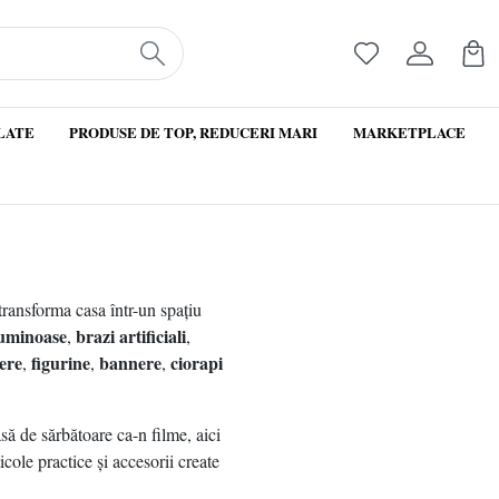
LATE
PRODUSE DE TOP, REDUCERI MARI
MARKETPLACE
 transforma casa într-un spațiu
 luminoase
brazi artificiali
,
,
kere
figurine
bannere
ciorapi
,
,
,
asă de sărbătoare ca-n filme, aici
ticole practice și accesorii create
 sărbătorilor.