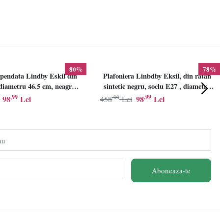
80%
78%
pendata Lindby Eskil din
Plafoniera Linbdby Eksil, din ratan
iametru 46.5 cm, neagra,
sintetic negru, soclu E27 , diametru
E27
46.5cm, LINDBY
,99
,00
,99
98
Lei
98
Lei
458
Lei
au
Aboneaza-te