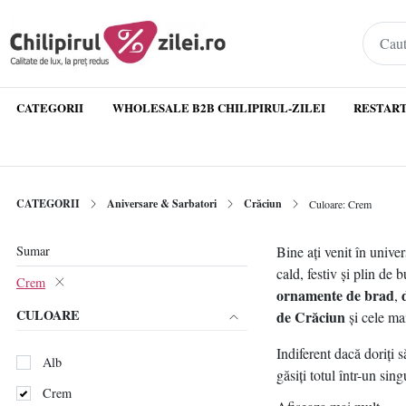
CATEGORII
WHOLESALE B2B CHILIPIRUL-ZILEI
RESTART
CATEGORII
Aniversare & Sarbatori
Crăciun
Culoare: Crem
Sumar
Bine ați venit în unive
cald, festiv și plin de
Crem
ornamente de brad
,
CULOARE
de Crăciun
și cele ma
Indiferent dacă doriți 
Alb
găsiți totul într-un sin
Crem
special pentru această 