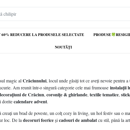
 60% REDUCERE LA PRODUSELE SELECTATE
PRODUSE🍀RESIGI
NOUTĂȚI
Crăciunului
rsul magic al
, locul unde găsiți tot ce aveți nevoie pentru a
instalații
 bucurie. Am reunit într-o singură categorie cele mai frumoase
decorațiuni de Crăciun
coronițe & ghirlande
textile tematice
stic
,
,
,
calendare advent
i dorite
.
să creați un brad de poveste, un colț cozy în living, un hol festiv sau o m
decoruri feerice
cadouri de ambalat
gur loc. De la
și
cu stil, până la ar
perioadă, fiecare produs este ales pentru a vă aduce atmosfera autentică a