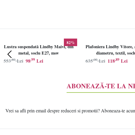
82%
Lustra suspendată Lindby Maivi, din
Plafoniera Lindby Vitore, 
metal, soclu E27, mov
diametru, textil, soc
,80
,99
,00
,89
98
Lei
118
Lei
553
Lei
635
Lei
ABONEAZĂ-TE LA 
Vrei sa afli prin email despre reduceri si promotii? Aboneaza-te acum l