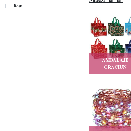
Afiseaza mai mult
Roșu
Fiecare categorie vă aj
sau tradiții. Împreună
cald și memorabil.
AMBALAJE
CRACIUN