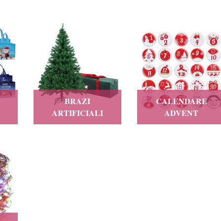
ută să completați câte un detaliu important al lunii decembrie — fie că e
, transformăm fiecare casă într-un loc plin de magie, exact așa cum ne do
BRAZI
CALENDARE
ARTIFICIALI
ADVENT