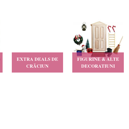
 vorba de lumini, culori, emoții
rim să trăim Crăciunul: frumos,
EXTRA DEALS DE
FIGURINE & ALTE
CRĂCIUN
DECORATIUNI