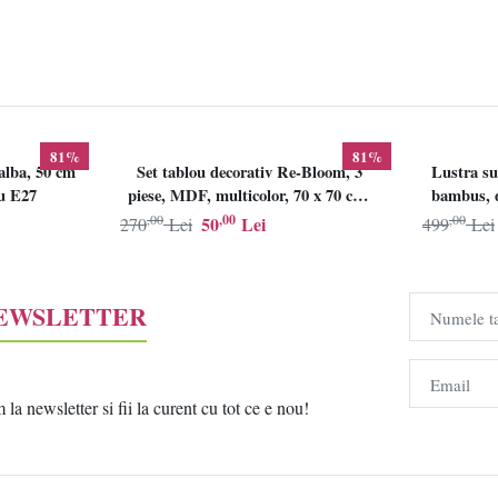
81%
81%
alba, 50 cm
Set tablou decorativ Re-Bloom, 3
Lustra su
lu E27
piese, MDF, multicolor, 70 x 70 cm,
bambus, d
Resigilat, Grad B
,00
,00
,00
50
Lei
270
Lei
499
Lei
NEWSLETTER
Numele t
Email
a newsletter si fii la curent cu tot ce e nou!