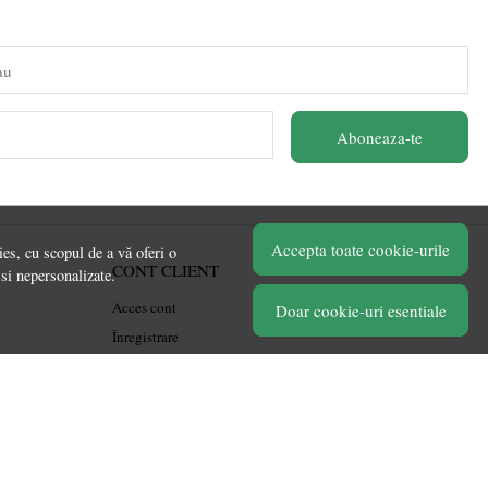
au
Aboneaza-te
Accepta toate cookie-urile
es, cu scopul de a vă oferi o
CONT CLIENT
 si nepersonalizate.
Acces cont
Doar cookie-uri esentiale
Înregistrare
Contul meu
Ieșire
Istoric comenzi
Produse favorite