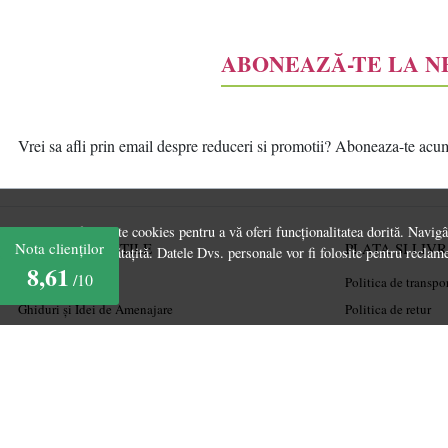
ABONEAZĂ-TE LA 
Vrei sa afli prin email despre reduceri si promotii? Aboneaza-te acum l
Acest site folosește cookies pentru a vă oferi funcționalitatea dorită. Navig
INFORMATII UTILE
PLATA SI LIV
Nota clienților
experiență îmbunătațită. Datele Dvs. personale vor fi folosite pentru reclame
8,61
/10
Despre noi
Politica de transpo
Ghiduri și Idei de Amenajare
Politica de retur
Termeni și condiții
Cum cumpăr
Confidențialitate
Coșul meu
Mărturiile clienților
Metode de plată
Politica de Cookies
Garanție