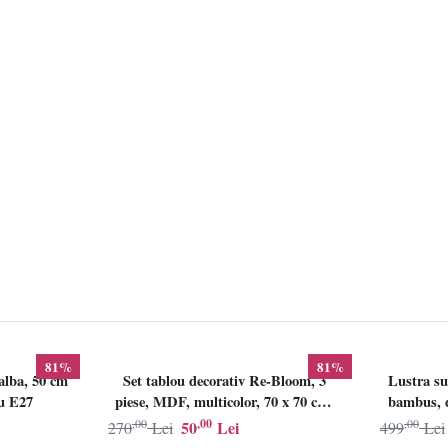
81%
81%
alba, 50 cm
Set tablou decorativ Re-Bloom, 3
Lustra su
lu E27
piese, MDF, multicolor, 70 x 70 cm,
bambus, d
Resigilat, Grad B
,00
,00
,00
50
Lei
270
Lei
499
Lei