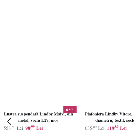
82%
Lustra suspendată Lindby Maivi, din
Plafoniera Lindby Vitore, 
metal, soclu E27, mov
diametru, textil, soc
,80
,99
,00
,89
98
Lei
118
Lei
553
Lei
635
Lei