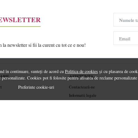
NEWSLETTER
Numele t
Email
a newsletter si fii la curent cu tot ce e nou!
ând în continuare, sunteți de acord cu
Politica de cookies
și cu plasarea de cooki
RARE
ASISTENTA
 personalizate. Cookies pot fi folosite pentru afisarea de reclame personalizate
Preferinte cookie-uri
rt
Contactează-ne
Informatii legale
Întrebări frecvente
ANPC
Soluționarea litigiilor