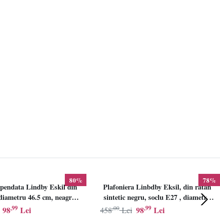
80%
78%
pendata Lindby Eskil din
Plafoniera Linbdby Eksil, din ratan
iametru 46.5 cm, neagra,
sintetic negru, soclu E27 , diametru
E27
46.5cm, LINDBY
,99
,00
,99
98
Lei
98
Lei
458
Lei