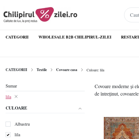
CATEGORII
WHOLESALE B2B CHILIPIRUL-ZILEI
RESTART
CATEGORII
Textile
Covoare casa
Culoare: lila
Sumar
Covoare moderne și eleg
de întreținut, covoarel
lila
CULOARE
Albastru
lila