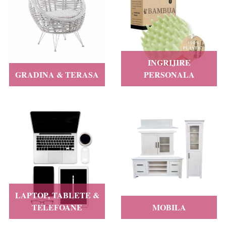
INGRIJIRE
GRADINA & TERASA
PERSONALA
LAPTOP, TABLETE &
TELEFOANE
MOBILA