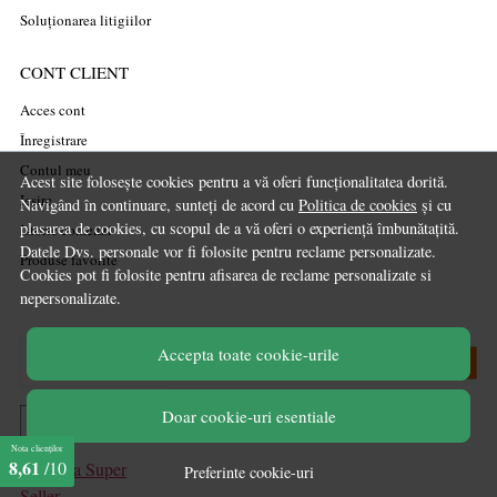
Soluționarea litigiilor
CONT CLIENT
Acces cont
Înregistrare
Contul meu
Acest site folosește cookies pentru a vă oferi funcționalitatea dorită.
Ieșire
Navigând în continuare, sunteți de acord cu
Politica de cookies
și cu
plasarea de cookies, cu scopul de a vă oferi o experiență îmbunătațită.
Istoric comenzi
Datele Dvs. personale vor fi folosite pentru reclame personalizate.
Produse favorite
Cookies pot fi folosite pentru afisarea de reclame personalizate si
nepersonalizate.
Accepta toate cookie-urile
Doar cookie-uri esentiale
Nota clienților
8,61
/10
Preferinte cookie-uri