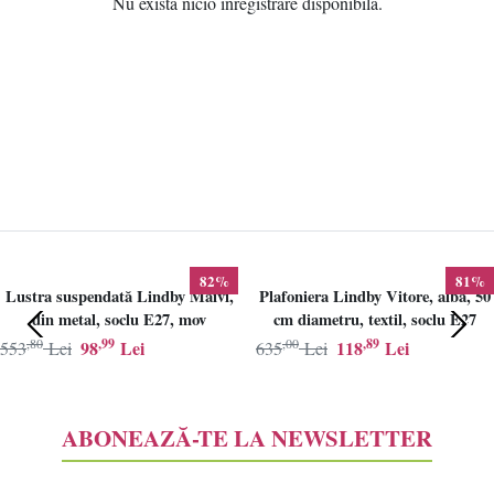
Nu exista nicio inregistrare disponibila.
82%
81%
Lustra suspendată Lindby Maivi,
Plafoniera Lindby Vitore, alba, 50
din metal, soclu E27, mov
cm diametru, textil, soclu E27
,80
,99
,00
,89
98
Lei
118
Lei
553
Lei
635
Lei
ABONEAZĂ-TE LA NEWSLETTER