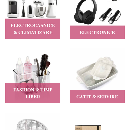
ELECTROCASNICE
& CLIMATIZARE
ELECTRONICE
FASHION & TIMP
LIBER
GATIT & SERVIRE