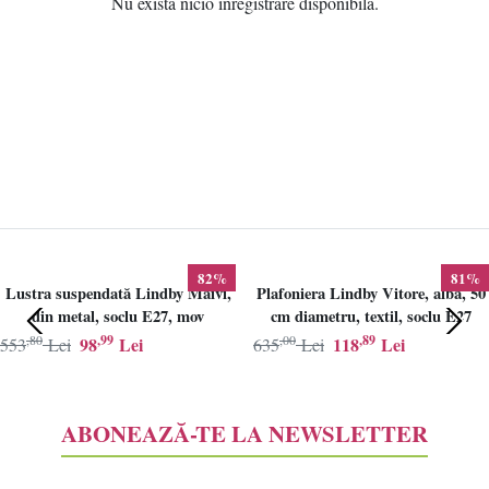
Nu exista nicio inregistrare disponibila.
82%
81%
Lustra suspendată Lindby Maivi,
Plafoniera Lindby Vitore, alba, 50
din metal, soclu E27, mov
cm diametru, textil, soclu E27
,80
,99
,00
,89
98
Lei
118
Lei
553
Lei
635
Lei
ABONEAZĂ-TE LA NEWSLETTER