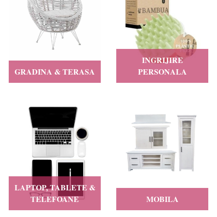
INGRIJIRE
GRADINA & TERASA
PERSONALA
LAPTOP, TABLETE &
TELEFOANE
MOBILA