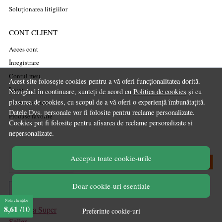
Soluționarea litigiilor
CONT CLIENT
Acces cont
Înregistrare
Contul meu
Acest site folosește cookies pentru a vă oferi funcționalitatea dorită.
Ieșire
Navigând în continuare, sunteți de acord cu
Politica de cookies
și cu
plasarea de cookies, cu scopul de a vă oferi o experiență îmbunătațită.
Istoric comenzi
Datele Dvs. personale vor fi folosite pentru reclame personalizate.
Produse favorite
Cookies pot fi folosite pentru afisarea de reclame personalizate si
nepersonalizate.
Accepta toate cookie-urile
Doar cookie-uri esentiale
Nota clienților
8,61
/10
Preferinte cookie-uri