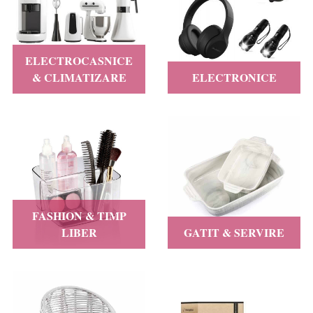
ELECTROCASNICE
& CLIMATIZARE
ELECTRONICE
FASHION & TIMP
LIBER
GATIT & SERVIRE