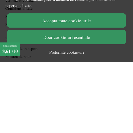
Termeni și condiții
nepersonalizate.
Confidențialitate
Mărturiile clienților
Accepta toate cookie-urile
Politica de Cookies
Doar cookie-uri esentiale
PLATA SI LIVRARE
Nota clienților
Politica de transport
8,61
/10
Preferinte cookie-uri
Politica de retur
Cum cumpăr
Coșul meu
Metode de plată
Garanție
ASISTENTA
Contactează-ne
Informatii legale
Întrebări frecvente