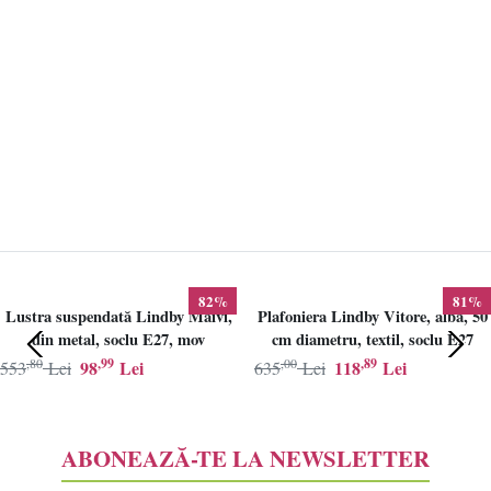
82%
81%
Lustra suspendată Lindby Maivi,
Plafoniera Lindby Vitore, alba, 50
din metal, soclu E27, mov
cm diametru, textil, soclu E27
,80
,99
,00
,89
98
Lei
118
Lei
553
Lei
635
Lei
ABONEAZĂ-TE LA NEWSLETTER