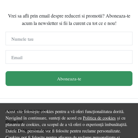
Vrei sa afli prin email despre reduceri si promotii? Aboneaza-te
acum la newsletter si fii la curent cu tot ce e nou!
Numele tau
Email
Aboneaza-te
INFORMATII UTILE
Acest site folosește cookies pentru a vă oferi funcționalitatea dorită.
Navigând în continuare, sunteți de acord cu
Politica de cookies
și cu
Despre noi
plasarea de cookies, cu scopul de a vă oferi o experiență îmbunătațită.
Ghiduri și Idei de Amenajare
Datele Dvs. personale vor fi folosite pentru reclame personalizate.
Cookies pot fi folosite pentru afisarea de reclame personalizate si