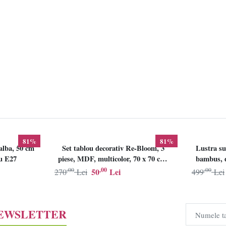
81%
81%
alba, 50 cm
Set tablou decorativ Re-Bloom, 3
Lustra su
lu E27
piese, MDF, multicolor, 70 x 70 cm,
bambus, d
Resigilat, Grad B
,00
,00
,00
50
Lei
270
Lei
499
Lei
NEWSLETTER
Numele t