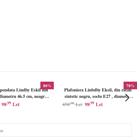
80%
78%
pendata Lindby Eskil din
Plafoniera Linbdby Eksil, din ratan
iametru 46.5 cm, neagra,
sintetic negru, soclu E27 , diametru
E27
46.5cm, LINDBY
,99
,00
,99
98
Lei
98
Lei
458
Lei
au