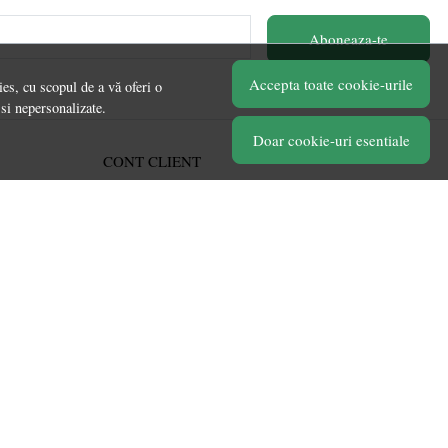
Aboneaza-te
Accepta toate cookie-urile
es, cu scopul de a vă oferi o
 si nepersonalizate.
Doar cookie-uri esentiale
CONT CLIENT
Acces cont
Înregistrare
Contul meu
Ieșire
Istoric comenzi
Produse favorite