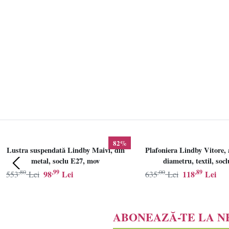
82%
Lustra suspendată Lindby Maivi, din
Plafoniera Lindby Vitore, 
metal, soclu E27, mov
diametru, textil, soc
,80
,99
,00
,89
98
Lei
118
Lei
553
Lei
635
Lei
ABONEAZĂ-TE LA 