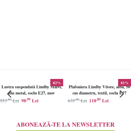
82%
81%
Lustra suspendată Lindby Maivi,
Plafoniera Lindby Vitore, alba, 50
din metal, soclu E27, mov
cm diametru, textil, soclu E27
,80
,99
,00
,89
98
Lei
118
Lei
553
Lei
635
Lei
ABONEAZĂ-TE LA NEWSLETTER