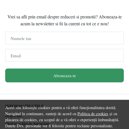
Vrei sa afli prin email despre reduceri si promotii? Aboneaza-te
acum la newsletter si fii la curent cu tot ce e nou!
Numele tau
Email
Aboneaza-te
INFORMATII UTILE
Acest site folosește cookies pentru a vă oferi funcționalitatea dorită.
Navigând în continuare, sunteți de acord cu
Politica de cookies
și cu
Despre noi
plasarea de cookies, cu scopul de a vă oferi o experiență îmbunătațită.
Ghiduri și Idei de Amenajare
Datele Dvs. personale vor fi folosite pentru reclame personalizate.