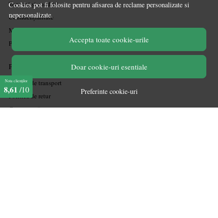
Termeni și condiții
Cookies pot fi folosite pentru afisarea de reclame personalizate si
nepersonalizate.
Confidențialitate
Mărturiile clienților
Accepta toate cookie-urile
Politica de Cookies
PLATA SI LIVRARE
Doar cookie-uri esentiale
Nota clienților
Politica de transport
8,61
/10
Preferinte cookie-uri
Politica de retur
Cum cumpăr
Coșul meu
Metode de plată
Garanție
ASISTENTA
Contactează-ne
Informatii legale
Întrebări frecvente