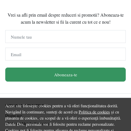
Vrei sa afli prin email despre reduceri si promotii? Aboneaza-te
acum la newsletter si fii la curent cu tot ce e nou!
Numele tau
Email
Aboneaza-te
INFORMATII UTILE
Acest site folosește cookies pentru a vă oferi funcționalitatea dorită.
Navigând în continuare, sunteți de acord cu
Politica de cookies
și cu
Despre noi
plasarea de cookies, cu scopul de a vă oferi o experiență îmbunătațită.
Ghiduri și Idei de Amenajare
Datele Dvs. personale vor fi folosite pentru reclame personalizate.
Cookies pot fi folosite pentru afisarea de reclame personalizate si