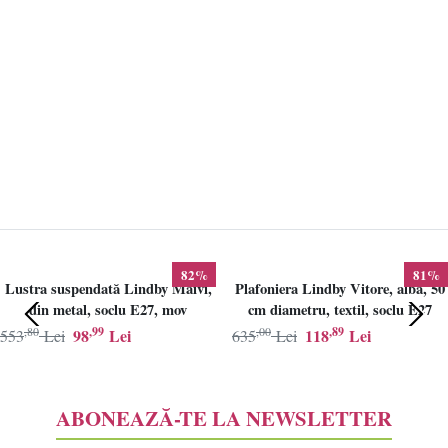
82%
81%
Lustra suspendată Lindby Maivi,
Plafoniera Lindby Vitore, alba, 50
din metal, soclu E27, mov
cm diametru, textil, soclu E27
,80
,99
,00
,89
98
Lei
118
Lei
553
Lei
635
Lei
ABONEAZĂ-TE LA NEWSLETTER