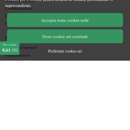
Termeni și condiții
nepersonalizate.
Confidențialitate
Mărturiile clienților
Accepta toate cookie-urile
Politica de Cookies
Doar cookie-uri esentiale
PLATA SI LIVRARE
Nota clienților
Politica de transport
8,61
/10
Preferinte cookie-uri
Politica de retur
Cum cumpăr
Coșul meu
Metode de plată
Garanție
ASISTENTA
Contactează-ne
Informatii legale
Întrebări frecvente