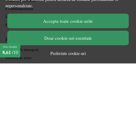
Termeni și condiții
nepersonalizate.
Confidențialitate
Mărturiile clienților
Accepta toate cookie-urile
Politica de Cookies
Doar cookie-uri esentiale
PLATA SI LIVRARE
Nota clienților
Politica de transport
8,61
/10
Preferinte cookie-uri
Politica de retur
Cum cumpăr
Coșul meu
Metode de plată
Garanție
ASISTENTA
Contactează-ne
Informatii legale
Întrebări frecvente