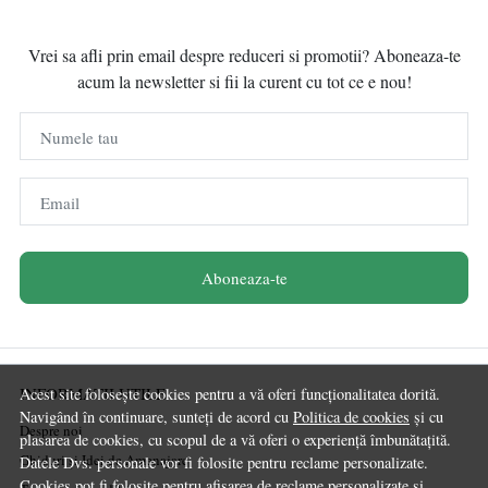
Vrei sa afli prin email despre reduceri si promotii? Aboneaza-te
acum la newsletter si fii la curent cu tot ce e nou!
Numele tau
Email
Aboneaza-te
INFORMATII UTILE
Acest site folosește cookies pentru a vă oferi funcționalitatea dorită.
Navigând în continuare, sunteți de acord cu
Politica de cookies
și cu
Despre noi
plasarea de cookies, cu scopul de a vă oferi o experiență îmbunătațită.
Ghiduri și Idei de Amenajare
Datele Dvs. personale vor fi folosite pentru reclame personalizate.
Cookies pot fi folosite pentru afisarea de reclame personalizate si