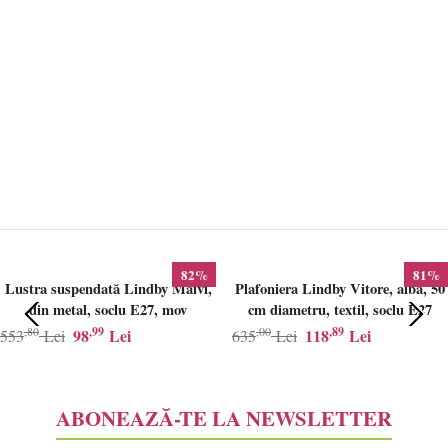
82%
81%
Lustra suspendată Lindby Maivi,
Plafoniera Lindby Vitore, alba, 50
din metal, soclu E27, mov
cm diametru, textil, soclu E27
,80
,99
,00
,89
98
Lei
118
Lei
553
Lei
635
Lei
ABONEAZĂ-TE LA NEWSLETTER