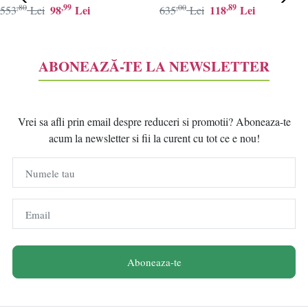
,80
,99
,00
,89
98
Lei
118
Lei
553
Lei
635
Lei
ABONEAZĂ-TE LA NEWSLETTER
Vrei sa afli prin email despre reduceri si promotii? Aboneaza-te
acum la newsletter si fii la curent cu tot ce e nou!
Numele tau
Email
Aboneaza-te