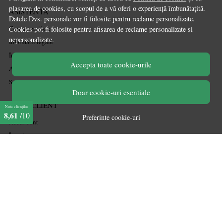
plasarea de cookies, cu scopul de a vă oferi o experiență îmbunătațită.
ASISTENTA
Datele Dvs. personale vor fi folosite pentru reclame personalizate.
Contactează-ne
Cookies pot fi folosite pentru afisarea de reclame personalizate si
nepersonalizate.
Informatii legale
Întrebări frecvente
Accepta toate cookie-urile
ANPC
Soluționarea litigiilor
Doar cookie-uri esentiale
CONT CLIENT
Nota clienților
8,61
/10
Preferinte cookie-uri
Acces cont
Înregistrare
Contul meu
Ieșire
Istoric comenzi
Produse favorite