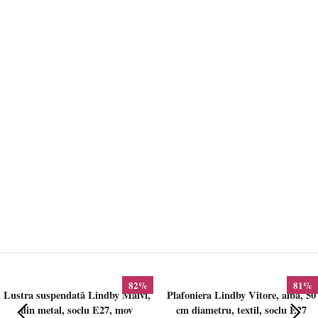
82%
81%
Lustra suspendată Lindby Maivi,
Plafoniera Lindby Vitore, alba, 50
din metal, soclu E27, mov
cm diametru, textil, soclu E27