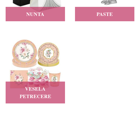
NUNTA
PASTE
VESELA
PETRECERE