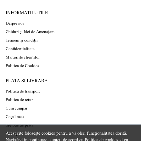
INFORMATII UTILE
Despre noi
Ghiduri și Idei de Amenajare
Termeni și condiții
Confidențialitate
Mărturiile clienților
Politica de Cookies
PLATA SI LIVRARE
Politica de transport
Politica de retur
Cum cumpăr
Coșul meu
Metode de plată
Acest site folosește cookies pentru a vă oferi funcționalitatea dorită.
Garanție
Navigând în continuare, sunteți de acord cu
Politica de cookies
și cu