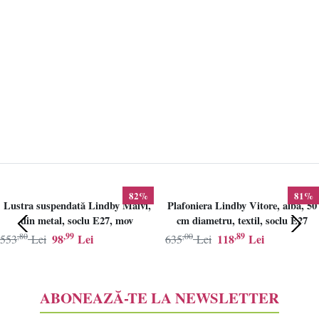
82%
81%
Lustra suspendată Lindby Maivi,
Plafoniera Lindby Vitore, alba, 50
din metal, soclu E27, mov
cm diametru, textil, soclu E27
,80
,99
,00
,89
98
Lei
118
Lei
553
Lei
635
Lei
ABONEAZĂ-TE LA NEWSLETTER