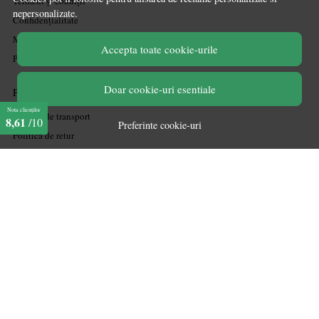
Termeni și condiții
nepersonalizate.
Confidențialitate
Mărturiile clienților
Accepta toate cookie-urile
Politica de Cookies
Doar cookie-uri esentiale
PLATA SI LIVRARE
Nota clienților
Politica de transport
8,61
/10
Preferinte cookie-uri
Politica de retur
Cum cumpăr
Coșul meu
Metode de plată
Garanție
ASISTENTA
Contactează-ne
Informatii legale
Întrebări frecvente