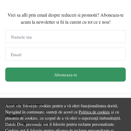
Vrei sa afli prin email despre reduceri si promotii? Aboneaza-te
acum la newsletter si fii la curent cu tot ce e nou!
Numele tau
Email
Aboneaza-te
INFORMATII UTILE
Acest site folosește cookies pentru a vă oferi funcționalitatea dorită.
Navigând în continuare, sunteți de acord cu
Politica de cookies
și cu
Despre noi
plasarea de cookies, cu scopul de a vă oferi o experiență îmbunătațită.
Ghiduri și Idei de Amenajare
Datele Dvs. personale vor fi folosite pentru reclame personalizate.
Cookies pot fi folosite pentru afisarea de reclame personalizate si