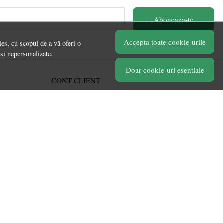
Aboneaza-te
Accepta toate cookie-urile
es, cu scopul de a vă oferi o
 si nepersonalizate.
Doar cookie-uri esentiale
CONT CLIENT
Acces cont
Înregistrare
Contul meu
Ieșire
Istoric comenzi
Produse favorite