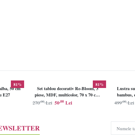
81%
81%
alba, 50 cm
Set tablou decorativ Re-Bloom, 3
Lustra su
lu E27
piese, MDF, multicolor, 70 x 70 cm,
bambus, d
Resigilat, Grad B
,00
,00
,00
50
Lei
270
Lei
499
Lei
NEWSLETTER
Numele t