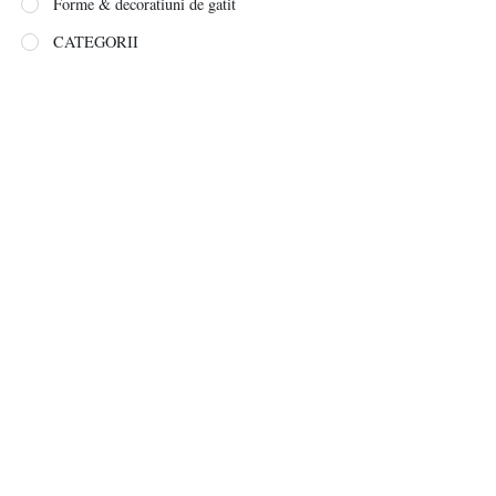
Forme & decoratiuni de gatit
CATEGORII
Accesorii pentru casa
Baie
Gradina & terasa
Gatit & servire
Ustensile & tacamuri