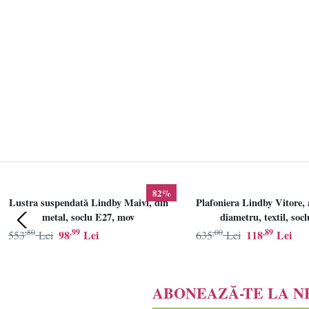
82%
Lustra suspendată Lindby Maivi, din
Plafoniera Lindby Vitore, 
metal, soclu E27, mov
diametru, textil, soc
,80
,99
,00
,89
98
Lei
118
Lei
553
Lei
635
Lei
ABONEAZĂ-TE LA 