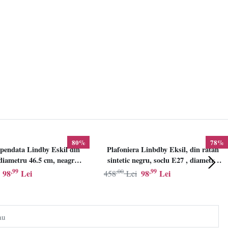
80%
78%
pendata Lindby Eskil din
Plafoniera Linbdby Eksil, din ratan
iametru 46.5 cm, neagra,
sintetic negru, soclu E27 , diametru
E27
46.5cm, LINDBY
,99
,00
,99
98
Lei
98
Lei
458
Lei
au